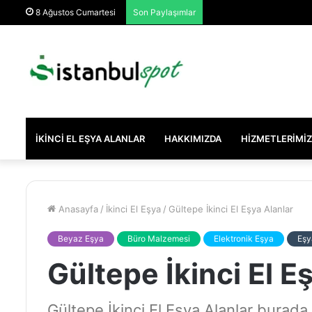
8 Ağustos Cumartesi
Son Paylaşımlar
İKINCI EL EŞYA ALANLAR
HAKKIMIZDA
HIZMETLERIMIZ
Anasayfa
/
İkinci El Eşya
/
Gültepe İkinci El Eşya Alanlar
Beyaz Eşya
Büro Malzemesi
Elektronik Eşya
Eşy
Gültepe İkinci El E
Gültepe İkinci El Eşya Alanlar burada 