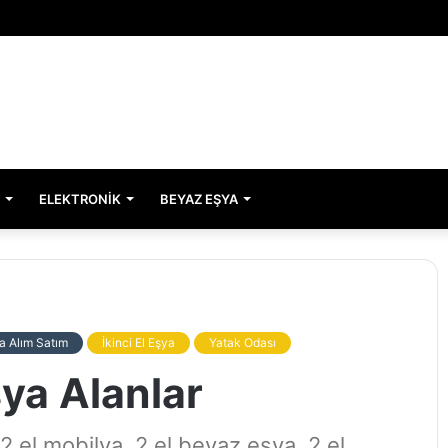
ELEKTRONIK
BEYAZ EŞYA
a Alım Satım
İkinci El Eşya
Yatak Odası
şya Alanlar
2.el mobilya, 2.el beyaz eşya, 2.el