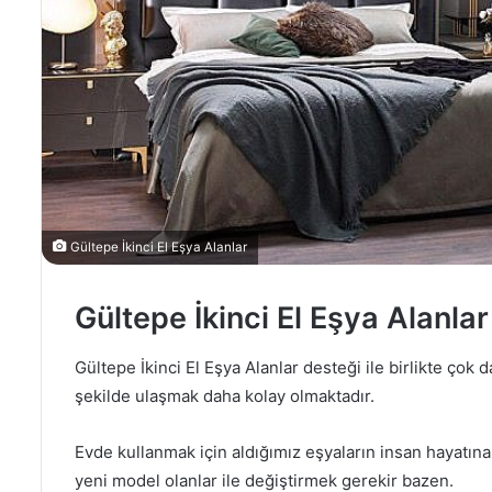
d
e
r
m
e
k
Gültepe İkinci El Eşya Alanlar
Gültepe İkinci El Eşya Alanlar
Gültepe İkinci El Eşya Alanlar desteği ile birlikte çok
şekilde ulaşmak daha kolay olmaktadır.
Evde kullanmak için aldığımız eşyaların insan hayatına
yeni model olanlar ile değiştirmek gerekir bazen.