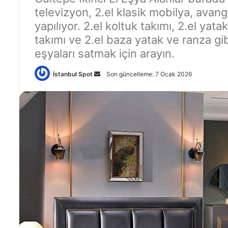
televizyon, 2.el klasik mobilya, avan
yapılıyor. 2.el koltuk takımı, 2.el yat
takımı ve 2.el baza yatak ve ranza gibi
eşyaları satmak için arayın.
İstanbul Spot
B
Son güncelleme: 7 Ocak 2026
i
r
e
-
p
o
s
t
a
g
ö
n