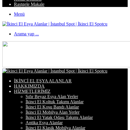
Rastgele Makale
Menü
Arama yap ...
İKINCI EL EŞYA ALANLAR
HAKKIMIZDA
HIZMETLERIMIZ
Sıfır Beyaz Eşya Alan Yerler
İkinci El Koltuk Takımı Alanlar
İkinci El Koşu Bandı Alanlar
İkinci El Mobilya Alan Yerler
İkinci El Yatak Odası Takımı Alanlar
Antika Eşya Alanlar
İkinci El Klasik Mobilya Alanlar