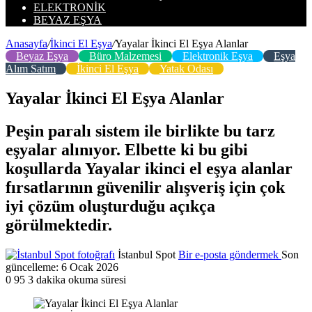
ELEKTRONIK
BEYAZ EŞYA
Anasayfa
/
İkinci El Eşya
/
Yayalar İkinci El Eşya Alanlar
Beyaz Eşya
Büro Malzemesi
Elektronik Eşya
Eşya
Alım Satım
İkinci El Eşya
Yatak Odası
Yayalar İkinci El Eşya Alanlar
Peşin paralı sistem ile birlikte bu tarz
eşyalar alınıyor. Elbette ki bu gibi
koşullarda Yayalar ikinci el eşya alanlar
fırsatlarının güvenilir alışveriş için çok
iyi çözüm oluşturduğu açıkça
görülmektedir.
İstanbul Spot
Bir e-posta göndermek
Son
güncelleme: 6 Ocak 2026
0
95
3 dakika okuma süresi