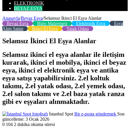
ELEKTRONIK
BEYAZ EŞYA
Anasayfa
/
Beyaz Eşya
/
Selamsız İkinci El Eşya Alanlar
Beyaz Eşya
Büro Malzemesi
Elektronik Eşya
Eşya
Alım Satım
İkinci El Eşya
Yatak Odası
Selamsız İkinci El Eşya Alanlar
Selamsız ikinci el eşya alanlar ile iletişim
kurarak, ikinci el mobilya, ikinci el beyaz
eşya, ikinci el elektronik eşya ve antika
eşya satışı yapabilirsiniz. 2.el koltuk
takımı, 2.el yatak odası, 2.el yemek odası,
2.el salon takımı ve 2.el baza yatak ranza
gibi ev eşyaları alınmaktadır.
İstanbul Spot
Bir e-posta göndermek
Son
güncelleme: 3 Ocak 2026
0
104
2 dakika okuma süresi