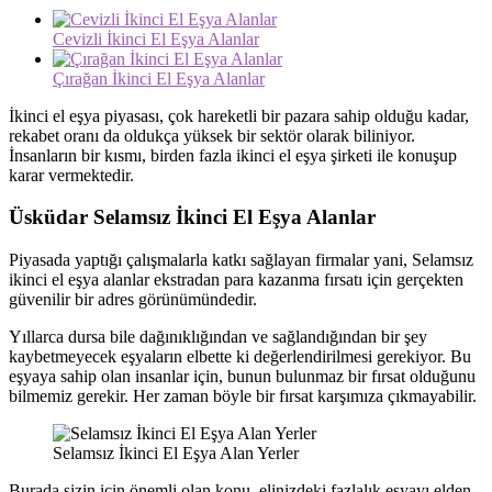
Cevizli İkinci El Eşya Alanlar
Çırağan İkinci El Eşya Alanlar
İkinci el eşya piyasası, çok hareketli bir pazara sahip olduğu kadar,
rekabet oranı da oldukça yüksek bir sektör olarak biliniyor.
İnsanların bir kısmı, birden fazla ikinci el eşya şirketi ile konuşup
karar vermektedir.
Üsküdar Selamsız İkinci El Eşya Alanlar
Piyasada yaptığı çalışmalarla katkı sağlayan firmalar yani, Selamsız
ikinci el eşya alanlar ekstradan para kazanma fırsatı için gerçekten
güvenilir bir adres görünümündedir.
Yıllarca dursa bile dağınıklığından ve sağlandığından bir şey
kaybetmeyecek eşyaların elbette ki değerlendirilmesi gerekiyor. Bu
eşyaya sahip olan insanlar için, bunun bulunmaz bir fırsat olduğunu
bilmemiz gerekir. Her zaman böyle bir fırsat karşımıza çıkmayabilir.
Selamsız İkinci El Eşya Alan Yerler
Burada sizin için önemli olan konu, elinizdeki fazlalık eşyayı elden