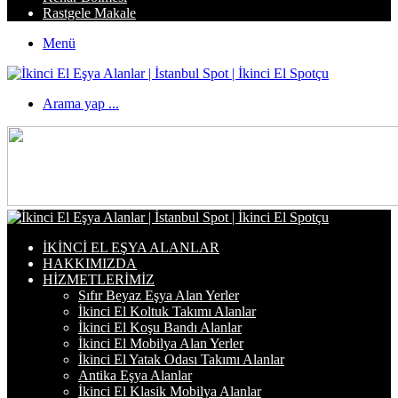
Rastgele Makale
Menü
Arama yap ...
İKINCI EL EŞYA ALANLAR
HAKKIMIZDA
HIZMETLERIMIZ
Sıfır Beyaz Eşya Alan Yerler
İkinci El Koltuk Takımı Alanlar
İkinci El Koşu Bandı Alanlar
İkinci El Mobilya Alan Yerler
İkinci El Yatak Odası Takımı Alanlar
Antika Eşya Alanlar
İkinci El Klasik Mobilya Alanlar