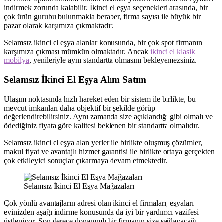
indirmek zorunda kalabilir. İkinci el eşya seçenekleri arasında, bir
çok ürün gurubu bulunmakla beraber, firma sayısı ile büyük bir
pazar olarak karşımıza çıkmaktadır.
Selamsız ikinci el eşya alanlar konusunda, bir çok spot firmanın
karşımıza çıkması mümkün olmaktadır. Ancak
ikinci el klasik
mobilya
, yenileriyle aynı standartta olmasını bekleyemezsiniz.
Selamsız İkinci El Eşya Alım Satım
Ulaşım noktasında hızlı hareket eden bir sistem ile birlikte, bu
mevcut imkanları daha objektif bir şekilde görüp
değerlendirebilirsiniz. Aynı zamanda size açıklandığı gibi olmalı ve
ödediğiniz fiyata göre kalitesi beklenen bir standartta olmalıdır.
Selamsız ikinci el eşya alan yerler ile birlikte oluşmuş çözümler,
makul fiyat ve avantajlı hizmet garantisi ile birlikte ortaya gerçekten
çok etkileyici sonuçlar çıkarmaya devam etmektedir.
Selamsız İkinci El Eşya Mağazaları
Çok yönlü avantajların adresi olan ikinci el firmaları, eşyaları
evinizden aşağı indirme konusunda da iyi bir yardımcı vazifesi
üstleniyor. Son derece donanımlı bir firmanın size sağlayacağı