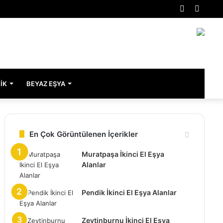
Rastgele
Kenar
Makale
Bölme
IK
BEYAZ EŞYA
En Çok Görüntülenen İçerikler
Muratpaşa İkinci El Eşya
Alanlar
Pendik İkinci El Eşya Alanlar
Zeytinburnu İkinci El Eşya