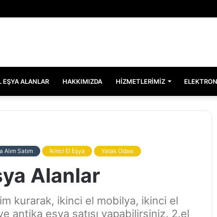
EL EŞYA ALANLAR
HAKKIMIZDA
HIZMETLERIMIZ
ELEKTRON
a Alım Satım
İkinci El Eşya
Yatak Odası
şya Alanlar
im kurarak, ikinci el mobilya, ikinci el
e antika eşya satışı yapabilirsiniz. 2.el