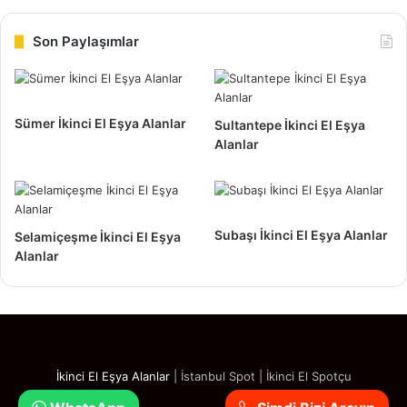
Yeni aldığınız bir başka eşya da, eskisini evden çıkarmanızı
Son Paylaşımlar
bir zorunluluk haline getirebilir. Zeytinburnu ikinci el eşya
alan yerler bu konuda size, destek olarak çözüm
konusunda da size yardımcı olacaktır. Daha ferah bir
Sümer İkinci El Eşya Alanlar
Sultantepe İkinci El Eşya
mekanda yaşamak isteyen insanlar için, fazlalık eşyaları
Alanlar
gözüne takılmaya başlıyor.
Subaşı İkinci El Eşya Alanlar
Selamiçeşme İkinci El Eşya
Alanlar
İkinci El Eşya Alanlar
|
İstanbul Spot
|
İkinci El Spotçu