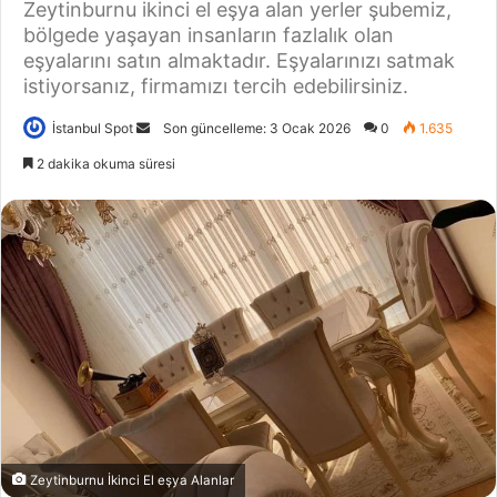
Zeytinburnu ikinci el eşya alan yerler şubemiz,
bölgede yaşayan insanların fazlalık olan
eşyalarını satın almaktadır. Eşyalarınızı satmak
istiyorsanız, firmamızı tercih edebilirsiniz.
İstanbul Spot
B
Son güncelleme: 3 Ocak 2026
0
1.635
i
2 dakika okuma süresi
r
e
-
p
o
s
t
a
g
ö
n
d
Zeytinburnu İkinci El eşya Alanlar