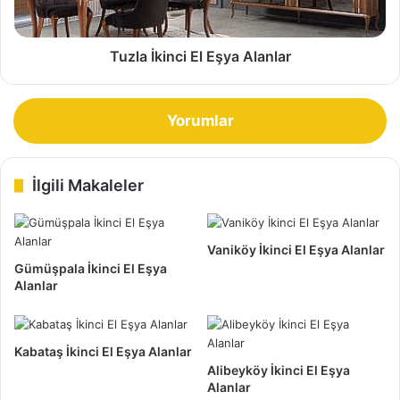
bakımından bizlere sıkıntı olabilir.
Tuzla İkinci El Eşya Alanlar
Yorumlar
İlgili Makaleler
Vaniköy İkinci El Eşya Alanlar
İstanbul Zeytinburnu İkinci El Eşya Alanlar
Gümüşpala İkinci El Eşya
Alanlar
Kullanılabilir durum da olması gerekiyor ki, alınıp
satılabilsin. Aynı şekilde mobilyalar içinde geçerli. İkinci ele
vermek istediğiniz yatak odası ve yemek odası gibi,
Kabataş İkinci El Eşya Alanlar
Alibeyköy İkinci El Eşya
mobilyaların da sağlam olması gerekir. Eksik olan bir
Alanlar
parçası yada kırık olan bir parçası varsa, satın alacak olan