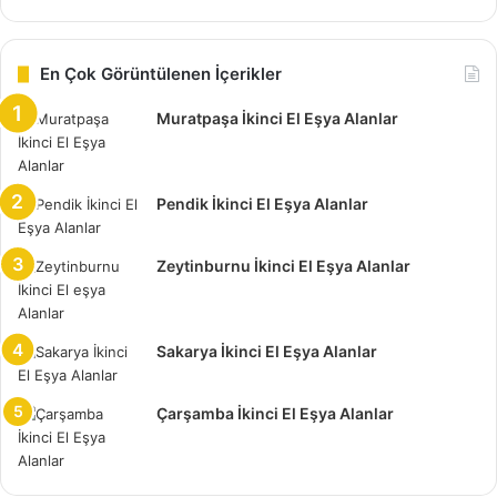
insanlar büyük sıkıntı olabilir.
En Çok Görüntülenen İçerikler
Sonuçta insanlar bu mobilyaları, yeniden kurulum yaparak
kullanmak üzere alıyor. Zeytinburnu ikinci el eşya alan
Muratpaşa İkinci El Eşya Alanlar
yerler firması olarak bizler, bazı ufak çaptaki defoları tamir
edebiliriz. Fakat büyük hasar oluşan mobilyalar için, tamir
yada bakım yapacak atölyelerimiz yok.
Pendik İkinci El Eşya Alanlar
İstanbul Zeytinburnu İkinci El Eşya
Zeytinburnu İkinci El Eşya Alanlar
Alanlar
Zeytinburnu ikinci el eşya alanlar
sayesinde, aklınıza
Sakarya İkinci El Eşya Alanlar
gelecek pek çok eşyayı elden çıkarmak mümkün. Elbette
zaman içerisinde değiştirmek istediğiniz eşyalarınız
Çarşamba İkinci El Eşya Alanlar
olabilir. Elinizden çıkartmayı istediğiniz ancak, eşyanızın
hala hiçbir kusuru yok ve kullanımı sürdürülebilecek
olduğunu düşünüyorsanız bizi arayın.