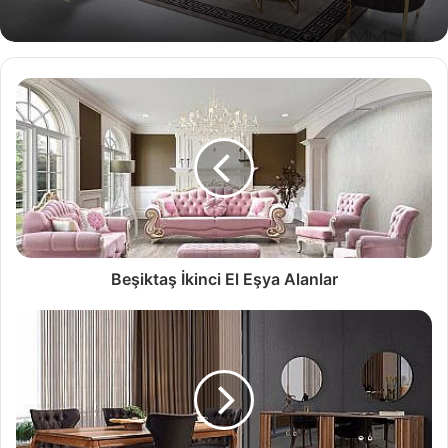
Zeytinburnu İkinci El eşya Alanlar
Zeytinburnu ikinci el eşya alanlar ile ilgili yapılan
araştırmalar sonucunda, ilk sıralarda firmamızı görmek
mümkündür. İkinci el sektörü içinde bir çok değişik alanda,
hizmet sağlamak için çalışmaktayız.
Koltuk takımı, yatak odası takımı, salon takımı ve beyaz
Beşiktaş İkinci El Eşya Alanlar
eşyaların yanı sıra, çeşitli ev eşyalarının alım ve satımını
yapıyor olacağız.
Değişen hayat şartları ve ekonomik koşullar ile birlikte,
insan hayatında da bazı değişiklikler yapması gerekir.
Böyle durumlarda yanımıza alacağımız bazı eşyalar, taşıma