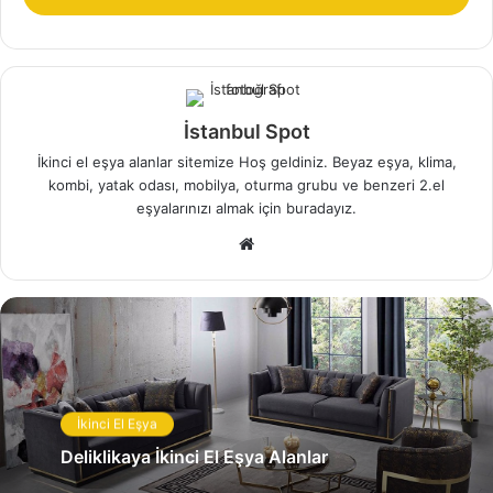
sigara yanığı, Yırtık, çökme veya kırık olması gerekiyor.
İlgili Makaleler
Şehsuvarbey İkinci El Eşya Alanlar
İstanbul Spot
İkinci el eşya alanlar sitemize Hoş geldiniz. Beyaz eşya, klima,
kombi, yatak odası, mobilya, oturma grubu ve benzeri 2.el
eşyalarınızı almak için buradayız.
Çiftlikköy İkinci El Eşya Alanlar
W
e
b
s
i
t
e
İkinci El Eşya
s
i
Deliklikaya İkinci El Eşya Alanlar