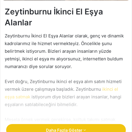
e
r
Zeytinburnu İkinci El Eşya
m
Alanlar
e
k
Zeytinburnu İkinci El Eşya Alanlar olarak, genç ve dinamik
kadrolarımız ile hizmet vermekteyiz. Öncelikle şunu
belirtmek istiyorum. Bizleri arayan insanların yüzde
yetmişi, ikinci el eşya mı alıyorsunuz, internetten buldum
numaranızı diye sorular soruyor.
Evet doğru, Zeytinburnu ikinci el eşya alım satım hizmeti
vermek üzere çalışmaya başladık. Zeytinburnu
ikinci el
eşya satmak
istiyorum diye bizleri arayan insanlar, hangi
eşyaların satılabileceğini bilmelidir.
Mesela örnek vermek gerekirse, koltuk takımı satmak
istiyorsunuz diyelim. Satmaya çalıştığınız koltuk takımın da,
Daha Fazla Göster