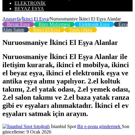
ELEKTRONIK
BEYAZ EŞYA
Anasayfa
/
İkinci El Eşya
/
Nuruosmaniye İkinci El Eşya Alanlar
Beyaz Eşya
Büro Malzemesi
Elektronik Eşya
Eşya
Alım Satım
İkinci El Eşya
Yatak Odası
Nuruosmaniye İkinci El Eşya Alanlar
Nuruosmaniye İkinci El Eşya Alanlar ile
iletişim kurarak, ikinci el mobilya, ikinci
el beyaz eşya, ikinci el elektronik eşya ve
antika eşya alımı yapılıyor. 2.el koltuk
takımı, 2.el yatak odası, 2.el yemek odası,
2.el salon takımı ve 2.el baza yatak ranza
gibi ev eşyaları alınmaktadır. İkinci el ev
eşyaları satmak için arayın.
İstanbul Spot
Bir e-posta göndermek
Son
güncelleme: 9 Ocak 2026