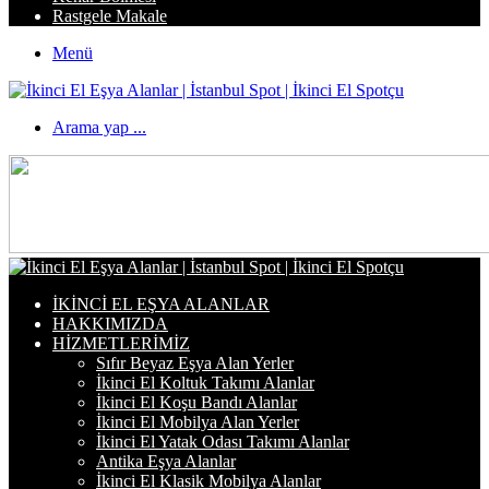
Rastgele Makale
Menü
Arama yap ...
İKINCI EL EŞYA ALANLAR
HAKKIMIZDA
HIZMETLERIMIZ
Sıfır Beyaz Eşya Alan Yerler
İkinci El Koltuk Takımı Alanlar
İkinci El Koşu Bandı Alanlar
İkinci El Mobilya Alan Yerler
İkinci El Yatak Odası Takımı Alanlar
Antika Eşya Alanlar
İkinci El Klasik Mobilya Alanlar