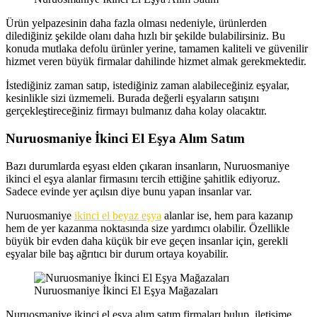
Ürün yelpazesinin daha fazla olması nedeniyle, ürünlerden
dilediğiniz şekilde olanı daha hızlı bir şekilde bulabilirsiniz. Bu
konuda mutlaka defolu ürünler yerine, tamamen kaliteli ve güvenilir
hizmet veren büyük firmalar dahilinde hizmet almak gerekmektedir.
İstediğiniz zaman satıp, istediğiniz zaman alabileceğiniz eşyalar,
kesinlikle sizi üzmemeli. Burada değerli eşyaların satışını
gerçekleştireceğiniz firmayı bulmanız daha kolay olacaktır.
Nuruosmaniye İkinci El Eşya Alım Satım
Bazı durumlarda eşyası elden çıkaran insanların, Nuruosmaniye
ikinci el eşya alanlar firmasını tercih ettiğine şahitlik ediyoruz.
Sadece evinde yer açılsın diye bunu yapan insanlar var.
Nuruosmaniye
ikinci el beyaz eşya
alanlar ise, hem para kazanıp
hem de yer kazanma noktasında size yardımcı olabilir. Özellikle
büyük bir evden daha küçük bir eve geçen insanlar için, gerekli
eşyalar bile baş ağrıtıcı bir durum ortaya koyabilir.
Nuruosmaniye İkinci El Eşya Mağazaları
Nuruosmaniye ikinci el eşya alım satım firmaları bulup, iletişime