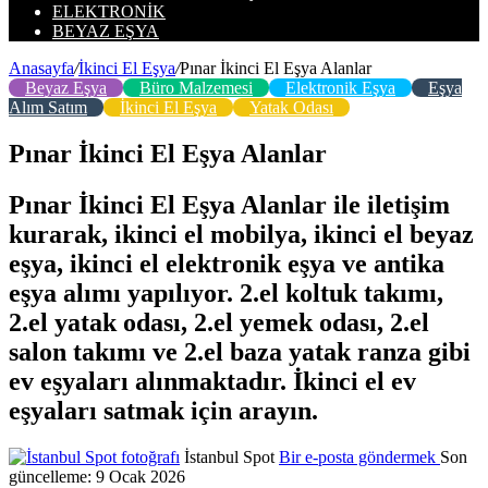
ELEKTRONIK
BEYAZ EŞYA
Anasayfa
/
İkinci El Eşya
/
Pınar İkinci El Eşya Alanlar
Beyaz Eşya
Büro Malzemesi
Elektronik Eşya
Eşya
Alım Satım
İkinci El Eşya
Yatak Odası
Pınar İkinci El Eşya Alanlar
Pınar İkinci El Eşya Alanlar ile iletişim
kurarak, ikinci el mobilya, ikinci el beyaz
eşya, ikinci el elektronik eşya ve antika
eşya alımı yapılıyor. 2.el koltuk takımı,
2.el yatak odası, 2.el yemek odası, 2.el
salon takımı ve 2.el baza yatak ranza gibi
ev eşyaları alınmaktadır. İkinci el ev
eşyaları satmak için arayın.
İstanbul Spot
Bir e-posta göndermek
Son
güncelleme: 9 Ocak 2026