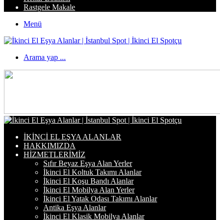
Rastgele Makale
Menü
Arama yap ...
İKINCI EL EŞYA ALANLAR
HAKKIMIZDA
HIZMETLERIMIZ
Sıfır Beyaz Eşya Alan Yerler
İkinci El Koltuk Takımı Alanlar
İkinci El Koşu Bandı Alanlar
İkinci El Mobilya Alan Yerler
İkinci El Yatak Odası Takımı Alanlar
Antika Eşya Alanlar
İkinci El Klasik Mobilya Alanlar