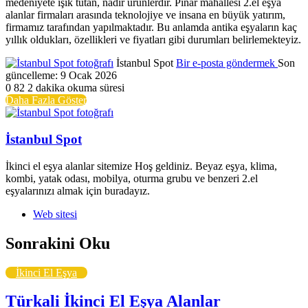
medeniyete ışık tutan, nadir ürünlerdir. Pınar mahallesi 2.el eşya
alanlar firmaları arasında teknolojiye ve insana en büyük yatırım,
firmamız tarafından yapılmaktadır. Bu anlamda antika eşyaların kaç
yıllık oldukları, özellikleri ve fiyatları gibi durumları belirlemekteyiz.
İstanbul Spot
Bir e-posta göndermek
Son
güncelleme: 9 Ocak 2026
0
82
2 dakika okuma süresi
Daha Fazla Göster
İstanbul Spot
İkinci el eşya alanlar sitemize Hoş geldiniz. Beyaz eşya, klima,
kombi, yatak odası, mobilya, oturma grubu ve benzeri 2.el
eşyalarınızı almak için buradayız.
Web sitesi
Sonrakini Oku
İkinci El Eşya
Türkali İkinci El Eşya Alanlar