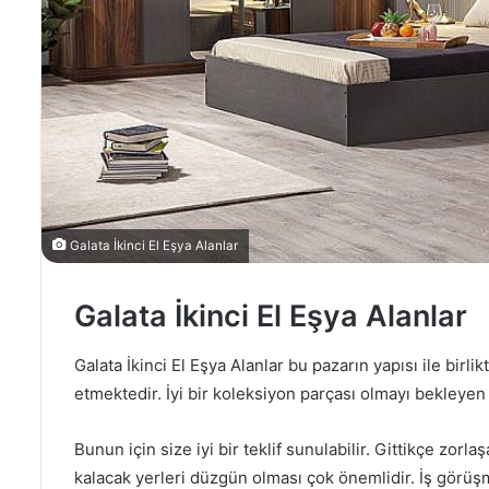
d
e
r
m
e
k
Galata İkinci El Eşya Alanlar
Galata İkinci El Eşya Alanlar
Galata İkinci El Eşya Alanlar bu pazarın yapısı ile birl
etmektedir. İyi bir koleksiyon parçası olmayı bekleyen k
Bunun için size iyi bir teklif sunulabilir. Gittikçe zorl
kalacak yerleri düzgün olması çok önemlidir. İş görüşm