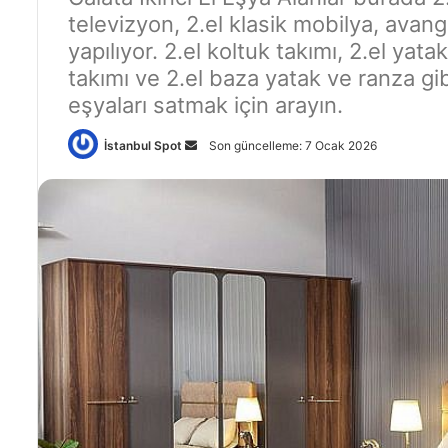
televizyon, 2.el klasik mobilya, avan
yapılıyor. 2.el koltuk takımı, 2.el yat
takımı ve 2.el baza yatak ve ranza gibi
eşyaları satmak için arayın.
İstanbul Spot
B
Son güncelleme: 7 Ocak 2026
i
r
e
-
p
o
s
t
a
g
ö
n