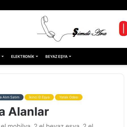
ELEKTRONIK
BEYAZ EŞYA
a Alım Satım
İkinci El Eşya
Yatak Odası
ya Alanlar
.el mobilya, 2.el beyaz eşya, 2.el