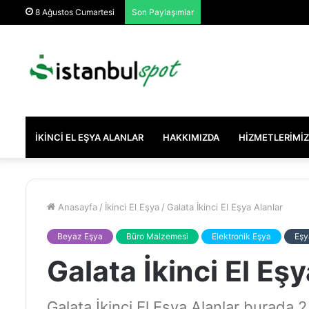
8 Ağustos Cumartesi
Son Paylaşımlar
İKINCI EL EŞYA ALANLAR
HAKKIMIZDA
HIZMETLERIMIZ
Anasayfa
/
İkinci El Eşya
/
Galata İkinci El Eşya Alanlar
Beyaz Eşya
Büro Malzemesi
Elektronik Eşya
Eşy
Galata İkinci El Eş
Galata İkinci El Eşya Alanlar burada 2