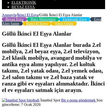
ELEKTRONIK
BEYAZ EŞYA
Anasayfa
/
İkinci El Eşya
/
Göllü İkinci El Eşya Alanlar
Beyaz Eşya
Büro Malzemesi
Elektronik Eşya
Eşya
Alım Satım
İkinci El Eşya
Yatak Odası
Göllü İkinci El Eşya Alanlar
Göllü İkinci El Eşya Alanlar burada 2.el
mobilya, 2.el beyaz eşya, 2.el televizyon,
2.el klasik mobilya, avangard mobilya ve
antika eşya alımı yapılıyor. 2.el koltuk
takımı, 2.el yatak odası, 2.el yemek odası,
2.el salon takımı ve 2.el baza yatak ve
ranza gibi ev eşyaları alınmaktadır. İkinci
el ev eşyaları satmak için arayın.
İstanbul Spot
Bir e-posta göndermek
Son
güncelleme: 7 Ocak 2026