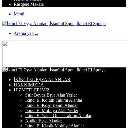
Rastgele Makale
Menü
Arama yap ...
İKINCI EL EŞYA ALANLAR
HAKKIMIZDA
HIZMETLERIMIZ
Sıfır Beyaz Eşya Alan Yerler
İkinci El Koltuk Takımı Alanlar
İkinci El Koşu Bandı Alanlar
İkinci El Mobilya Alan Yerler
İkinci El Yatak Odası Takımı Alanlar
Antika Eşya Alanlar
İkinci El Klasik Mobilya Alanlar