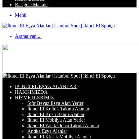
Rastgele Makale
Menü
Arama yap ...
İKINCI EL EŞYA ALANLAR
HAKKIMIZDA
HIZMETLERIMIZ
Sıfır Beyaz Eşya Alan Yerler
İkinci El Koltuk Takımı Alanlar
İkinci El Koşu Bandı Alanlar
İkinci El Mobilya Alan Yerler
İkinci El Yatak Odası Takımı Alanlar
Antika Eşya Alanlar
İkinci El Klasik Mobilya Alanlar