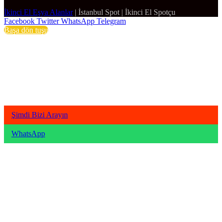
İkinci El Eşya Alanlar
|
İstanbul Spot
|
İkinci El Spotçu
Facebook
Twitter
WhatsApp
Telegram
Başa dön tuşu
Şimdi Bizi Arayın
WhatsApp