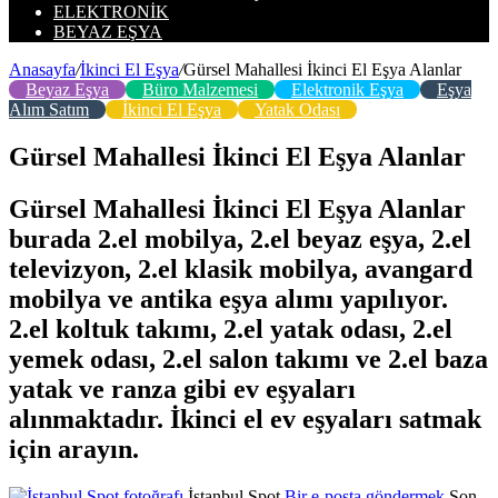
ELEKTRONIK
BEYAZ EŞYA
Anasayfa
/
İkinci El Eşya
/
Gürsel Mahallesi İkinci El Eşya Alanlar
Beyaz Eşya
Büro Malzemesi
Elektronik Eşya
Eşya
Alım Satım
İkinci El Eşya
Yatak Odası
Gürsel Mahallesi İkinci El Eşya Alanlar
Gürsel Mahallesi İkinci El Eşya Alanlar
burada 2.el mobilya, 2.el beyaz eşya, 2.el
televizyon, 2.el klasik mobilya, avangard
mobilya ve antika eşya alımı yapılıyor.
2.el koltuk takımı, 2.el yatak odası, 2.el
yemek odası, 2.el salon takımı ve 2.el baza
yatak ve ranza gibi ev eşyaları
alınmaktadır. İkinci el ev eşyaları satmak
için arayın.
İstanbul Spot
Bir e-posta göndermek
Son