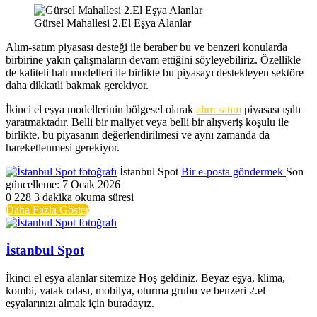
Gürsel Mahallesi 2.El Eşya Alanlar
Alım-satım piyasası desteği ile beraber bu ve benzeri konularda
birbirine yakın çalışmaların devam ettiğini söyleyebiliriz. Özellikle
de kaliteli halı modelleri ile birlikte bu piyasayı destekleyen sektöre
daha dikkatli bakmak gerekiyor.
İkinci el eşya modellerinin bölgesel olarak
alım satım
piyasası ışıltı
yaratmaktadır. Belli bir maliyet veya belli bir alışveriş koşulu ile
birlikte, bu piyasanın değerlendirilmesi ve aynı zamanda da
hareketlenmesi gerekiyor.
İstanbul Spot
Bir e-posta göndermek
Son
güncelleme: 7 Ocak 2026
0
228
3 dakika okuma süresi
Daha Fazla Göster
İstanbul Spot
İkinci el eşya alanlar sitemize Hoş geldiniz. Beyaz eşya, klima,
kombi, yatak odası, mobilya, oturma grubu ve benzeri 2.el
eşyalarınızı almak için buradayız.