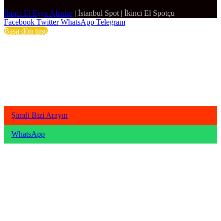
İkinci El Eşya Alanlar
|
İstanbul Spot
|
İkinci El Spotçu
Facebook
Twitter
WhatsApp
Telegram
Başa dön tuşu
Şimdi Bizi Arayın
WhatsApp