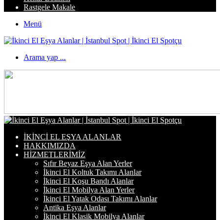
Rastgele Makale
Menü
Arama yap ...
İKINCI EL EŞYA ALANLAR
HAKKIMIZDA
HIZMETLERIMIZ
Sıfır Beyaz Eşya Alan Yerler
İkinci El Koltuk Takımı Alanlar
İkinci El Koşu Bandı Alanlar
İkinci El Mobilya Alan Yerler
İkinci El Yatak Odası Takımı Alanlar
Antika Eşya Alanlar
İkinci El Klasik Mobilya Alanlar