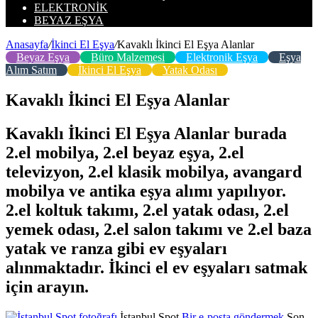
ELEKTRONIK
BEYAZ EŞYA
Anasayfa
/
İkinci El Eşya
/
Kavaklı İkinci El Eşya Alanlar
Beyaz Eşya
Büro Malzemesi
Elektronik Eşya
Eşya
Alım Satım
İkinci El Eşya
Yatak Odası
Kavaklı İkinci El Eşya Alanlar
Kavaklı İkinci El Eşya Alanlar burada
2.el mobilya, 2.el beyaz eşya, 2.el
televizyon, 2.el klasik mobilya, avangard
mobilya ve antika eşya alımı yapılıyor.
2.el koltuk takımı, 2.el yatak odası, 2.el
yemek odası, 2.el salon takımı ve 2.el baza
yatak ve ranza gibi ev eşyaları
alınmaktadır. İkinci el ev eşyaları satmak
için arayın.
İstanbul Spot
Bir e-posta göndermek
Son