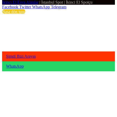
İkinci El Eşya Alanlar
|
İstanbul Spot
|
İkinci El Spotçu
Facebook
Twitter
WhatsApp
Telegram
Başa dön tuşu
Şimdi Bizi Arayın
WhatsApp