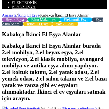
ELEKTRONIK
BEYAZ EŞYA
Anasayfa
/
İkinci El Eşya
/
Kabakça İkinci El Eşya Alanlar
Beyaz Eşya
Büro Malzemesi
Elektronik Eşya
Eşya
Alım Satım
İkinci El Eşya
Yatak Odası
Kabakça İkinci El Eşya Alanlar
Kabakça İkinci El Eşya Alanlar burada
2.el mobilya, 2.el beyaz eşya, 2.el
televizyon, 2.el klasik mobilya, avangard
mobilya ve antika eşya alımı yapılıyor.
2.el koltuk takımı, 2.el yatak odası, 2.el
yemek odası, 2.el salon takımı ve 2.el baza
yatak ve ranza gibi ev eşyaları
alınmaktadır. İkinci el ev eşyaları satmak
için arayın.
İstanbul Spot
Bir e-posta göndermek
Son