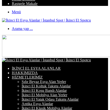
Rastgele Makale
Menü
Arama yap ...
İKINCI EL EŞYA ALANLAR
HAKKIMIZDA
HIZMETLERIMIZ
Sıfır Beyaz Eşya Alan Yerler
İkinci El Koltuk Takımı Alanlar
İkinci El Koşu Bandı Alanlar
İkinci El Mobilya Alan Yerler
İkinci El Yatak Odası Takımı Alanlar
Antika Eşya Alanlar
İkinci El Klasik Mobilya Alanlar