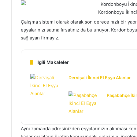
e
r
Kordonboyu İkinci 
m
Çalışma sistemi olarak olarak son derece hızlı bir yap
e
eşyalarınızı satma fırsatınız da bulunuyor. Kordonboyu
k
sağlayan firmayız.
İlgili Makaleler
Dervişali İkinci El Eşya Alanlar
Paşabahçe İkin
Aynı zamanda adresinizden eşyalarınızın alınması ko
kadar eşyaların üretim konusundaki gelişimini inceley