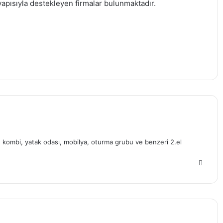
ltyapısıyla destekleyen firmalar bulunmaktadır.
a, kombi, yatak odası, mobilya, oturma grubu ve benzeri 2.el
W
e
b
s
i
t