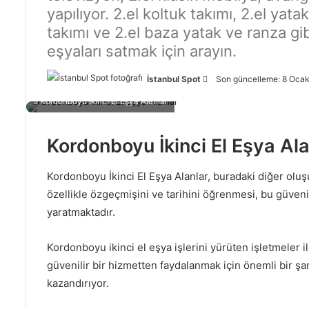
yapılıyor. 2.el koltuk takımı, 2.el yat
takımı ve 2.el baza yatak ve ranza gibi
eşyaları satmak için arayın.
İstanbul Spot
B
Son güncelleme: 8 Oca
i
Kordonboyu İkinci El Eşya Alanlar
r
e
Kordonboyu İkinci El Eşya Ala
-
p
Kordonboyu İkinci El Eşya Alanlar, buradaki diğer oluş
o
özellikle özgeçmişini ve tarihini öğrenmesi, bu güvenil
s
yaratmaktadır.
t
a
g
Kordonboyu ikinci el eşya işlerini yürüten işletmeler i
ö
güvenilir bir hizmetten faydalanmak için önemli bir şa
n
kazandırıyor.
d