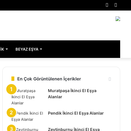
Rastgele
Kenar
Makale
Bölme
IK
BEYAZ EŞYA
En Çok Görüntülenen İçerikler
Muratpaşa İkinci El Eşya
Alanlar
Pendik İkinci El Eşya Alanlar
Zeytinburnu İkinci El Eşya