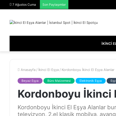
7 Ağustos Cuma
Son Paylaşımlar
İKINCI 
Anasayfa
/
İkinci El Eşya
/
Kordonboyu İkinci El Eşya Alanlar
Beyaz Eşya
Büro Malzemesi
Elektronik Eşya
Eşy
Kordonboyu İkinci 
Kordonboyu İkinci El Eşya Alanlar bur
televizyon, 2.el klasik mobilya, avan