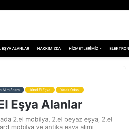
EL EŞYA ALANLAR
HAKKIMIZDA
HIZMETLERIMIZ
ELEKTRON
a Alım Satım
İkinci El Eşya
Yatak Odası
El Eşya Alanlar
ada 2.el mobilya, 2.el beyaz eşya, 2.el
gard mobilya ve antika eşya alımı