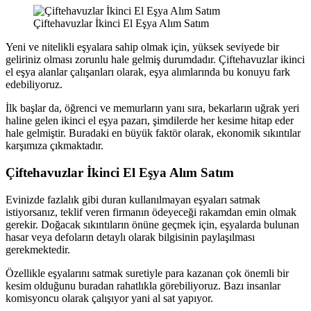
Çiftehavuzlar İkinci El Eşya Alım Satım
Yeni ve nitelikli eşyalara sahip olmak için, yüksek seviyede bir
geliriniz olması zorunlu hale gelmiş durumdadır. Çiftehavuzlar ikinci
el eşya alanlar çalışanları olarak, eşya alımlarında bu konuyu fark
edebiliyoruz.
İlk başlar da, öğrenci ve memurların yanı sıra, bekarların uğrak yeri
haline gelen ikinci el eşya pazarı, şimdilerde her kesime hitap eder
hale gelmiştir. Buradaki en büyük faktör olarak, ekonomik sıkıntılar
karşımıza çıkmaktadır.
Çiftehavuzlar İkinci El Eşya Alım Satım
Evinizde fazlalık gibi duran kullanılmayan eşyaları satmak
istiyorsanız, teklif veren firmanın ödeyeceği rakamdan emin olmak
gerekir. Doğacak sıkıntıların önüne geçmek için, eşyalarda bulunan
hasar veya defoların detaylı olarak bilgisinin paylaşılması
gerekmektedir.
Özellikle eşyalarını satmak suretiyle para kazanan çok önemli bir
kesim olduğunu buradan rahatlıkla görebiliyoruz. Bazı insanlar
komisyoncu olarak çalışıyor yani al sat yapıyor.