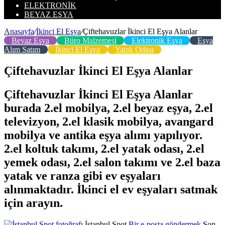
ELEKTRONIK
BEYAZ EŞYA
Anasayfa
/
İkinci El Eşya
/
Çiftehavuzlar İkinci El Eşya Alanlar
Beyaz Eşya
Büro Malzemesi
Elektronik Eşya
Eşya
Alım Satım
İkinci El Eşya
Yatak Odası
Çiftehavuzlar İkinci El Eşya Alanlar
Çiftehavuzlar İkinci El Eşya Alanlar
burada 2.el mobilya, 2.el beyaz eşya, 2.el
televizyon, 2.el klasik mobilya, avangard
mobilya ve antika eşya alımı yapılıyor.
2.el koltuk takımı, 2.el yatak odası, 2.el
yemek odası, 2.el salon takımı ve 2.el baza
yatak ve ranza gibi ev eşyaları
alınmaktadır. İkinci el ev eşyaları satmak
için arayın.
İstanbul Spot
Bir e-posta göndermek
Son