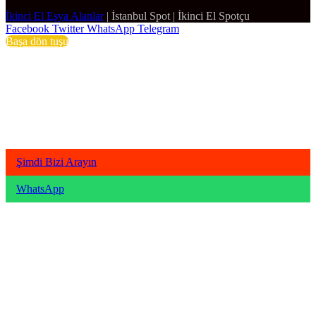
İkinci El Eşya Alanlar
|
İstanbul Spot
|
İkinci El Spotçu
Facebook
Twitter
WhatsApp
Telegram
Başa dön tuşu
Şimdi Bizi Arayın
WhatsApp