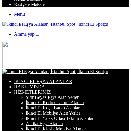
Rastgele Makale
Menü
Arama yap ...
İKINCI EL EŞYA ALANLAR
HAKKIMIZDA
HIZMETLERIMIZ
Sıfır Beyaz Eşya Alan Yerler
İkinci El Koltuk Takımı Alanlar
İkinci El Koşu Bandı Alanlar
İkinci El Mobilya Alan Yerler
İkinci El Yatak Odası Takımı Alanlar
Antika Eşya Alanlar
İkinci El Klasik Mobilya Alanlar