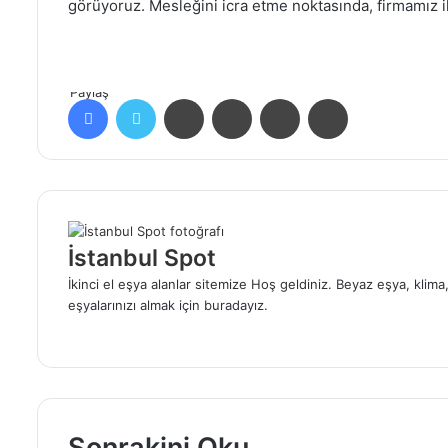
görüyoruz. Mesleğini icra etme noktasında, firmamız ilk
Paylaş
Facebook
Twitter
LinkedIn
Tumblr
Pinterest
Reddit
İstanbul Spot
İkinci el eşya alanlar sitemize Hoş geldiniz. Beyaz eşya, klim
eşyalarınızı almak için buradayız.
Sonrakini Oku