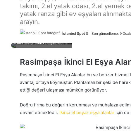
takımı, 2.el yatak odası, 2.el yemek o
yatak ranza gibi ev eşyaları alınmaktad
arayın.
İstanbul Spot
B
Son güncelleme: 9 Oca
i
Rasimpaşa İkinci El Eşya Alanlar
r
e
Rasimpaşa İkinci El Eşya Alan
-
p
Rasimpaşa İkinci El Eşya Alanlar bu ve benzer hizmet 
o
avantaj ortaya koymuştur. Planlamalı bir şekilde hare
s
ettiği değeri ulaşması mümkün görünüyor.
t
a
g
Doğru firma bu değerin korunması ve muhafaza edilme
ö
devam etmektedir.
İkinci el beyaz eşya alanlar
için de 
n
d