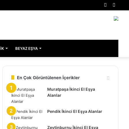
Rastgele
Kenar
Makale
Bölme
IK
BEYAZ EŞYA
En Çok Görüntülenen İçerikler
Muratpaşa İkinci El Eşya
Alanlar
Pendik İkinci El Eşya Alanlar
Zeytinburnu İkinci El Eşya