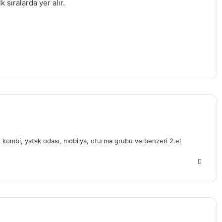
 sıralarda yer alır.
a, kombi, yatak odası, mobilya, oturma grubu ve benzeri 2.el
W
e
b
s
i
t