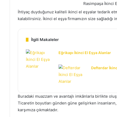
e
Rasimpaşa İkinci E
r
İhtiyaç duyduğunuz kaliteli ikinci el eşyalar tedarik et
m
kalabilirsiniz. İkinci el eşya firmamızın size sağladığı 
e
k
İlgili Makaleler
Eğrikapı İkinci El Eşya Alanlar
Defterdar İkinc
Buradaki muazzam ve avantajlı imkânlarla birlikte oluştu
Ticaretin boyutları günden güne gelişirken insanları
karşımıza çıkmaktadır.