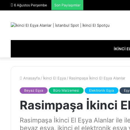
6 Ağustos Perşembe
Son Paylaşımlar
İKINCI 
Anasayfa
/
İkinci El Eşya
/
Rasimpaşa İkinci El Eşya Alanlar
Beyaz Eşya
Büro Malzemesi
Elektronik Eşya
Eşy
Rasimpaşa İkinci E
Rasimpaşa İkinci El Eşya Alanlar ile ile
beyaz eşya, ikinci el elektronik eşya v