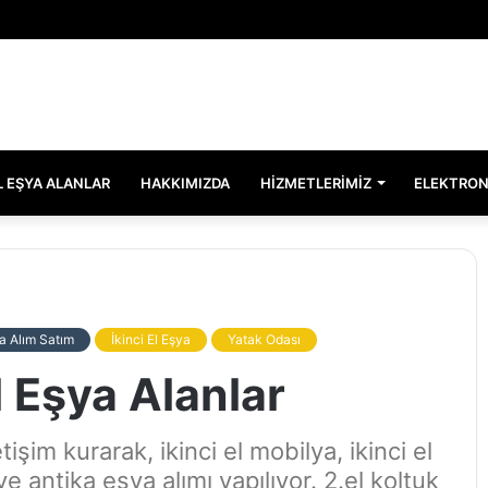
EL EŞYA ALANLAR
HAKKIMIZDA
HIZMETLERIMIZ
ELEKTRON
a Alım Satım
İkinci El Eşya
Yatak Odası
l Eşya Alanlar
tişim kurarak, ikinci el mobilya, ikinci el
e antika eşya alımı yapılıyor. 2.el koltuk