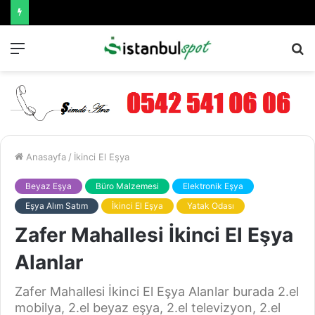
Menü
A
y
...
Anasayfa
/
İkinci El Eşya
Beyaz Eşya
Büro Malzemesi
Elektronik Eşya
Eşya Alım Satım
İkinci El Eşya
Yatak Odası
Zafer Mahallesi İkinci El Eşya
Alanlar
Zafer Mahallesi İkinci El Eşya Alanlar burada 2.el
mobilya, 2.el beyaz eşya, 2.el televizyon, 2.el