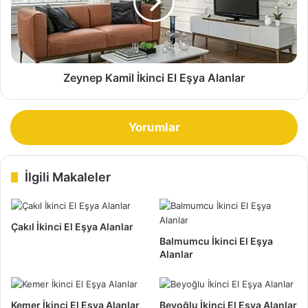
Zeynep Kamil İkinci El Eşya Alanlar
Zafer Mahallesi İkinci El Eşya Alan Yerler
Yorumlar
Kullanılabilir durum da olması gerekiyor ki, alınıp
satılabilsin. Aynı şekilde mobilyalar içinde geçerli. İkinci ele
vermek istediğiniz yatak odası ve yemek odası gibi,
İlgili Makaleler
mobilyaların da sağlam olması gerekir.
Eksik olan bir parçası yada kırık olan bir parçası varsa, satın
Çakıl İkinci El Eşya Alanlar
alacak olan insanlar büyük sıkıntı olabilir. Sonuçta insanlar
Balmumcu İkinci El Eşya
bu mobilyaları, yeniden kurulum yaparak kullanmak üzere
Alanlar
alıyor. Taşınma dolayısı ile gittiği yere sığmayınca satmak
gerekiyor.
Kemer İkinci El Eşya Alanlar
Beyoğlu İkinci El Eşya Alanlar