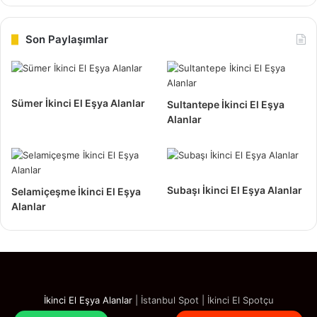
Son Paylaşımlar
Sümer İkinci El Eşya Alanlar
Sultantepe İkinci El Eşya
Alanlar
Zafer Mahallesi İkinci El Spotçu
Elinizden çıkartmayı istediğiniz ancak, eşyanızın hala hiçbir
kusuru yok ve kullanımı sürdürülebilecek olduğunu
düşünüyorsanız bizi arayın. Yeni aldığınız bir başka eşya
Subaşı İkinci El Eşya Alanlar
Selamiçeşme İkinci El Eşya
da, eskisini evden çıkarmanızı bir zorunluluk haline
Alanlar
getirebilir.
Zafer mahallesi ikinci el eşya
alan yerler
bu konuda size,
destek olarak çözüm konusunda da size yardımcı olacaktır.
Firmamız aracılığı ikinci el eşya satmak veya değiştirmek,
İkinci El Eşya Alanlar
|
İstanbul Spot
|
İkinci El Spotçu
cazip fırsatlar oluşturmaktadır.