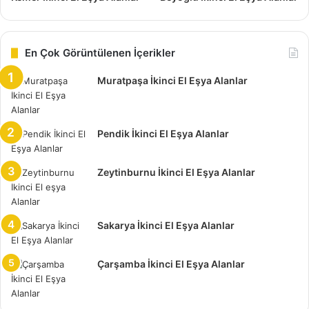
Zafer Mahallesi İkinci El Eşya Alanlar
Bahçelievler
En Çok Görüntülenen İçerikler
Zafer mahallesi ikinci el eşya alan yerler firması olarak
Muratpaşa İkinci El Eşya Alanlar
bizler, bazı ufak çaptaki defoları tamir edebiliriz. Fakat
büyük hasar oluşan mobilyalar için, tamir yada bakım
yapacak atölyelerimiz yok.
Pendik İkinci El Eşya Alanlar
Daha ferah bir mekanda yaşamak isteyen insanlar için,
Zeytinburnu İkinci El Eşya Alanlar
fazlalık eşyaları gözüne takılmaya başlıyor. Zafer mahallesi
ikinci el eşya alanlar sayesinde, aklınıza gelecek pek çok
eşyayı elden çıkarmak mümkün. Elbette zaman içerisinde
Sakarya İkinci El Eşya Alanlar
değiştirmek gerekebiliyor.
Çarşamba İkinci El Eşya Alanlar