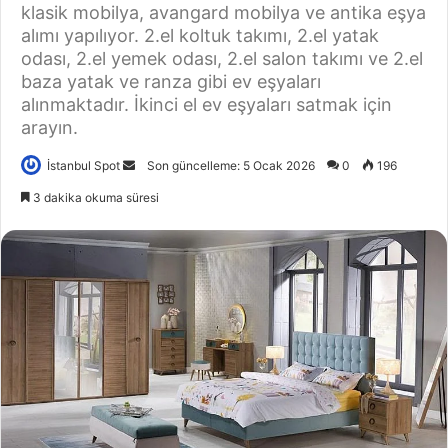
klasik mobilya, avangard mobilya ve antika eşya
alımı yapılıyor. 2.el koltuk takımı, 2.el yatak
odası, 2.el yemek odası, 2.el salon takımı ve 2.el
baza yatak ve ranza gibi ev eşyaları
alınmaktadır. İkinci el ev eşyaları satmak için
arayın.
İstanbul Spot
B
Son güncelleme: 5 Ocak 2026
0
196
i
3 dakika okuma süresi
r
e
-
p
o
s
t
a
g
ö