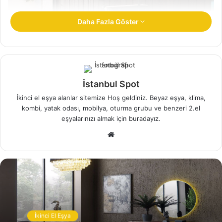
Daha Fazla Göster
İstanbul Spot
İkinci el eşya alanlar sitemize Hoş geldiniz. Beyaz eşya, klima,
kombi, yatak odası, mobilya, oturma grubu ve benzeri 2.el
eşyalarınızı almak için buradayız.
Zafer Mahallesi İkinci El Eşya Alanlar Bahçelievler
W
Şıklık ve zarafetin yanı sıra detaylarla işlenmiş mobilyalar
e
bulunur. Öncelikle şunu belirtmek istiyorum. Bizleri arayan
b
insanların yüzde yetmişi, ikinci el eşya mı alıyorsunuz,
s
internetten buldum numaranızı diye sorular soruyor.
i
t
e
İlgili Makaleler
İkinci El Eşya
s