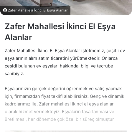
n
d
Zafer Mahallesi İkinci El Eşya Alanlar
e
r
Zafer Mahallesi İkinci El Eşya
m
Alanlar
e
k
Zafer Mahallesi İkinci El Eşya Alanlar işletmemiz, çeşitli ev
eşyalarının alım satım ticaretini yürütmektedir. Onlarca
çeşidi bulunan ev eşyaları hakkında, bilgi ve tecrübe
sahibiyiz.
Eşyalarınızın gerçek değerini öğrenmek ve satış yapmak
için, firmamızdan fiyat teklifi alabilirsiniz. Genç ve dinamik
kadrolarımız ile, Zafer mahallesi ikinci el eşya alanlar
olarak hizmet vermekteyiz. Eşyaların tasarlanması ve
üretilmesi, her dönemde çok özel bir süreç olmuştur