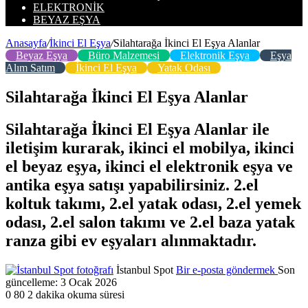
ELEKTRONIK
BEYAZ EŞYA
Anasayfa
/
İkinci El Eşya
/
Silahtarağa İkinci El Eşya Alanlar
Beyaz Eşya
Büro Malzemesi
Elektronik Eşya
Eşya
Alım Satım
İkinci El Eşya
Yatak Odası
Silahtarağa İkinci El Eşya Alanlar
Silahtarağa İkinci El Eşya Alanlar ile
iletişim kurarak, ikinci el mobilya, ikinci
el beyaz eşya, ikinci el elektronik eşya ve
antika eşya satışı yapabilirsiniz. 2.el
koltuk takımı, 2.el yatak odası, 2.el yemek
odası, 2.el salon takımı ve 2.el baza yatak
ranza gibi ev eşyaları alınmaktadır.
İstanbul Spot
Bir e-posta göndermek
Son
güncelleme: 3 Ocak 2026
0
80
2 dakika okuma süresi