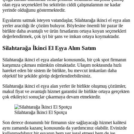
olan eşya seçenekleri bu sektörün ciddi çalışmalarının ne kadar
yerinde olduğunu göstermektedir.
Eşyalarını satmak isteyen vatandaşlar, Silahtarağa ikinci el eşya alan
yerler aracılığı ile çözüm buluyor. Böylesine önemli bir pazar ile
birlikte daha avantajlı ve ürün fırsatlarını ortaya koyan seçenekleri
değerlendirmek, çok iyi bir şans ve imkan ortaya koymaktadır.
Silahtarağa İkinci El Eşya Alım Satım
Silahtarağa ikinci el eşya alanlar konusunda, bir çok spot firmanın
karşımıza çıkması mümkün olmaktadır. Ulaşım noktasında hızlı
hareket eden bir sistem ile birlikte, bu mevcut imkanları daha
objektif bir şekilde görüp değerlendirebilirsiniz.
Silahtarağa ikinci el eşya alan yerler ile birlikte oluşmuş çözümler,
makul fiyat ve avantajlı hizmet garantisi ile birlikte ortaya gerçekten
çok etkileyici sonuçlar çıkarmaya devam etmektedir.
Silahtarağa İkinci El Spotçu
Son derece donanımlı bir firmanın size sağlayacağı hizmet kalitesi
aynı zamanda kazanç konusunda da yardımcınız olabilir. Evinizde
kullanmadığınız bir eşyanın hem yer işgal etmesi hem de işe