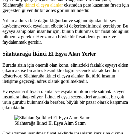
Silahtarağa
ikinci el eşya alanlar
ekstradan para kazanma fırsatı için
gerçekten güvenilir bir adres görünümündedir.
Yıllarca dursa bile dağınıklığından ve sağlandığından bir şey
kaybetmeyecek eşyaların elbette ki değerlendirilmesi gerekiyor. Bu
eşyaya sahip olan insanlar için, bunun bulunmaz bir fırsat olduğunu
bilmemiz gerekir. Her zaman böyle bir fırsat denk gelmez ve
faydalanmak gerekir.
Silahtarağa İkinci El Eşya Alan Yerler
Burada sizin için önemli olan konu, elinizdeki fazlalık eşyayı elden
çıkarmak ise bu adres kesinlikle doğru seçenek olarak kendini
gösteriyor. Silahtarağa ikinci el eşya alanlar, iki türlü insanın
iletişime geçeceği adres olarak görülmektedir.
Ev eşyasına ihtiyacı olanlar ve eşyalarını ikinci ele satmak isteyen
insanlara hitap ediyor. İkinci el eşya seçenekleri arasında, bir çok
ürün gurubu bulunmakla beraber, büyük bir pazar olarak karşımıza
çıkmaktadır.
Silahtarağa İkinci El Eşya Alım Satım
Çoğu zaman inanılmaz fırsat şeklinde insanların karşısına çıkmış