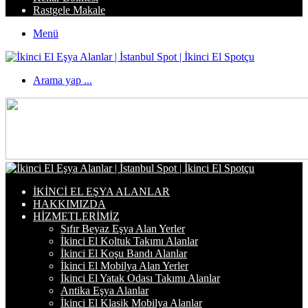
Rastgele Makale
Menü
Arama yap ...
İKINCI EL EŞYA ALANLAR
HAKKIMIZDA
HIZMETLERIMIZ
Sıfır Beyaz Eşya Alan Yerler
İkinci El Koltuk Takımı Alanlar
İkinci El Koşu Bandı Alanlar
İkinci El Mobilya Alan Yerler
İkinci El Yatak Odası Takımı Alanlar
Antika Eşya Alanlar
İkinci El Klasik Mobilya Alanlar