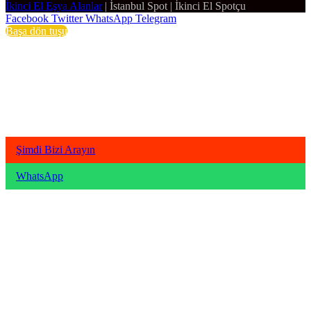
İkinci El Eşya Alanlar
|
İstanbul Spot
|
İkinci El Spotçu
Facebook
Twitter
WhatsApp
Telegram
Başa dön tuşu
Şimdi Bizi Arayın
WhatsApp