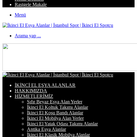
Rastgele Makale
Menü
Arama yap ...
İKINCI EL EŞYA ALANLAR
HAKKIMIZDA
HIZMETLERIMIZ
Sıfır Beyaz Eşya Alan Yerler
İkinci El Koltuk Takımı Alanlar
İkinci El Koşu Bandı Alanlar
İkinci El Mobilya Alan Yerler
İkinci El Yatak Odası Takımı Alanlar
Antika Eşya Alanlar
İkinci El Klasik Mobilya Alanlar