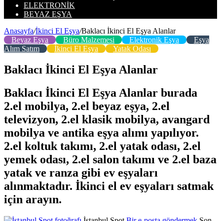
ELEKTRONIK
BEYAZ EŞYA
Anasayfa
/
İkinci El Eşya
/
Baklacı İkinci El Eşya Alanlar
Beyaz Eşya
Büro Malzemesi
Elektronik Eşya
Eşya
Alım Satım
İkinci El Eşya
Yatak Odası
Baklacı İkinci El Eşya Alanlar
Baklacı İkinci El Eşya Alanlar burada
2.el mobilya, 2.el beyaz eşya, 2.el
televizyon, 2.el klasik mobilya, avangard
mobilya ve antika eşya alımı yapılıyor.
2.el koltuk takımı, 2.el yatak odası, 2.el
yemek odası, 2.el salon takımı ve 2.el baza
yatak ve ranza gibi ev eşyaları
alınmaktadır. İkinci el ev eşyaları satmak
için arayın.
İstanbul Spot
Bir e-posta göndermek
Son