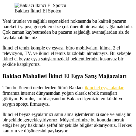
Baklacı İkinci El Spotcu
Yeni ürünler ve sağlıklı seçenekleri noktasında bu kaliteli pazarın
hareketli yapısı, gerçekten size çok önemli bir avantaj sağlamaktadır.
Çok zaman kaybetmeden bu pazarın sağladığı avantajlardan siz de
faydalanabilirsiniz.
İkinci el temiz komple ev eşyası, büro mobilyaları, klima, 2.el
televizyon, TV, ve ikinci el temiz buzdolabı almaktayız. Bu sebeple
ikinci el beyaz eşya satışlarınızdaki beklentilerinizi kusursuz bir
şekilde karşılıyoruz.
Baklacı Mahallesi İkinci El Eşya Satış Mağazaları
Tüm bu önemli nedenlerden ötürü Baklacı
ikinci el eşya alanlar
firmamız internet dünyasından yoğun olarak tebrik mesajları
görüyor. Kuruluş tarihi açısından Baklacı ilçemizin en köklü ve
saygın spotçu firmasıyız.
İkinci el beyaz eşyalarınızı satın alma işlemlerimizi sade ve anlaşılır
bir şekilde gerçekleştiriyoruz. Müşterilerimize bu konuda merak
ettiği her şey hakkında şeffaf bir şekilde bilgiler aktarıyoruz. Herkes
kararını ve düşüncesini paylaşıyor.