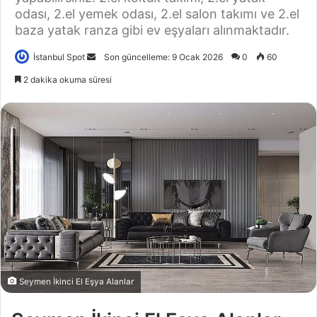
odası, 2.el yemek odası, 2.el salon takımı ve 2.el
baza yatak ranza gibi ev eşyaları alınmaktadır.
İstanbul Spot
B
Son güncelleme: 9 Ocak 2026
0
60
i
2 dakika okuma süresi
r
e
-
p
o
s
t
a
g
ö
n
d
Seymen İkinci El Eşya Alanlar
e
r