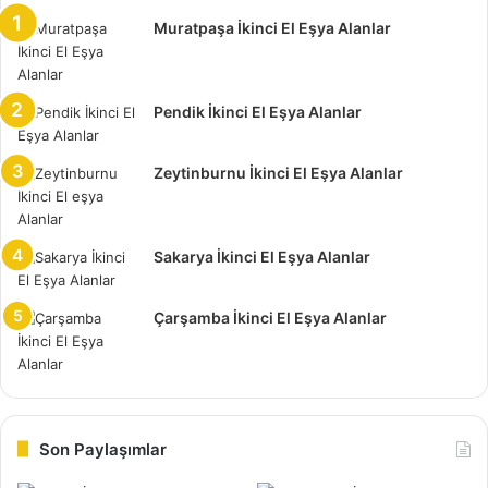
olarak biliniyor.
Muratpaşa İkinci El Eşya Alanlar
Piyasada yaptığı çalışmalarla katkı sağlayan firmalar yani,
Seymen
ikinci el eşya alanlar
ekstradan para kazanma
Pendik İkinci El Eşya Alanlar
fırsatı için gerçekten güvenilir bir adres görünümündedir.
Zeytinburnu İkinci El Eşya Alanlar
Yıllarca dursa bile dağınıklığından ve sağlandığından bir
şey kaybetmeyecek eşyaların elbette ki değerlendirilmesi
gerekiyor.
Sakarya İkinci El Eşya Alanlar
Seymen İkinci El Eşya Alan Yerler
Çarşamba İkinci El Eşya Alanlar
Bu eşyaya sahip olan insanlar için, bunun bulunmaz bir
fırsat olduğunu bilmemiz gerekir. Yorulmadan ve
zahmetsiz bir alışveriş konusunda, Seymen ikinci el eşya
alan yerler imkanları ayağınıza kadar getiriyor.
Son Paylaşımlar