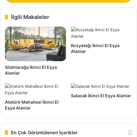
Seymen ikinci el eşya alan yerler bu tip değişkenleri de
değerlendiriyor. Bu sayede insanlara ek bir kazanç fırsatı
İlgili Makaleler
ve kalabalık eden eşyalardan kurtulma fırsatı sunuyor.
eşyaları yerinden teslim alıyor ve nakit ödeme de cabası.
Kozyatağı İkinci El Eşya
Alanlar
Silahtarağa İkinci El Eşya
Alanlar
Salacak İkinci El Eşya Alanlar
Atatürk Mahallesi İkinci El
Eşya Alanlar
Seymen İkinci El Eşya Alan Yerler
İkinci el eşya piyasası, çok hareketli bir pazara sahip
En Çok Görüntülenen İçerikler
olduğu kadar, rekabet oranı da oldukça yüksek bir sektör