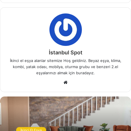
Seymen İkinci El Eşya Alanlar Silivri
Bu sebeple eşyalarınızın doğru kullanımı oldukça
İstanbul Spot
önemlidir. İkinci el eşyalar genellikle bekarlar, yalnız
İkinci el eşya alanlar sitemize Hoş geldiniz. Beyaz eşya, klima,
yaşayanlar veya arkadaşlarıyla yaşayanlar, öğrenciler ve
kombi, yatak odası, mobilya, oturma grubu ve benzeri 2.el
eşyalara çok fazla para harcamak istemeyen kişiler için
eşyalarınızı almak için buradayız.
uygundur.
W
e
İlgili Makaleler
b
s
Sefaköy İkinci El Eşya Alanlar
i
t
e
İkinci El Eşya