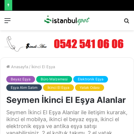
Menü
A
y
...
Anasayfa
/
İkinci El Eşya
Beyaz Eşya
Büro Malzemesi
Elektronik Eşya
Eşya Alım Satım
İkinci El Eşya
Yatak Odası
Seymen İkinci El Eşya Alanlar
Seymen İkinci El Eşya Alanlar ile iletişim kurarak,
ikinci el mobilya, ikinci el beyaz eşya, ikinci el
elektronik eşya ve antika eşya satışı
yapabilirsiniz. 2.el koltuk takımı, 2.el yatak