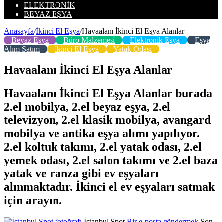
ELEKTRONIK
BEYAZ EŞYA
Anasayfa
/
İkinci El Eşya
/
Havaalanı İkinci El Eşya Alanlar
Beyaz Eşya
Büro Malzemesi
Elektronik Eşya
Eşya
Alım Satım
İkinci El Eşya
Yatak Odası
Havaalanı İkinci El Eşya Alanlar
Havaalanı İkinci El Eşya Alanlar burada
2.el mobilya, 2.el beyaz eşya, 2.el
televizyon, 2.el klasik mobilya, avangard
mobilya ve antika eşya alımı yapılıyor.
2.el koltuk takımı, 2.el yatak odası, 2.el
yemek odası, 2.el salon takımı ve 2.el baza
yatak ve ranza gibi ev eşyaları
alınmaktadır. İkinci el ev eşyaları satmak
için arayın.
İstanbul Spot
Bir e-posta göndermek
Son