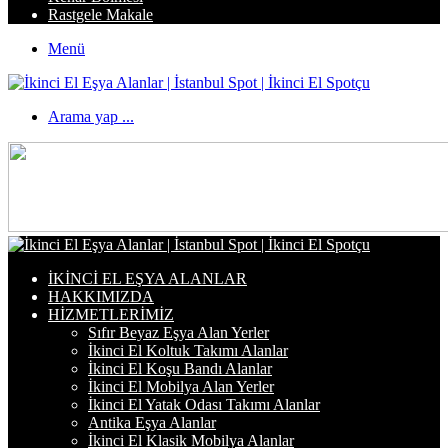
Rastgele Makale
Menü
Arama yap ...
İKINCI EL EŞYA ALANLAR
HAKKIMIZDA
HIZMETLERIMIZ
Sıfır Beyaz Eşya Alan Yerler
İkinci El Koltuk Takımı Alanlar
İkinci El Koşu Bandı Alanlar
İkinci El Mobilya Alan Yerler
İkinci El Yatak Odası Takımı Alanlar
Antika Eşya Alanlar
İkinci El Klasik Mobilya Alanlar