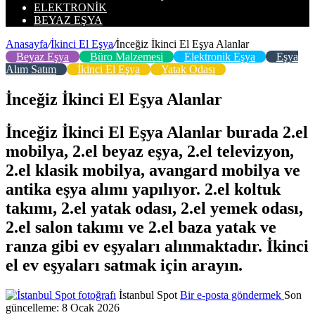
ELEKTRONIK
BEYAZ EŞYA
Anasayfa
/
İkinci El Eşya
/
İnceğiz İkinci El Eşya Alanlar
Beyaz Eşya
Büro Malzemesi
Elektronik Eşya
Eşya
Alım Satım
İkinci El Eşya
Yatak Odası
İnceğiz İkinci El Eşya Alanlar
İnceğiz İkinci El Eşya Alanlar burada 2.el
mobilya, 2.el beyaz eşya, 2.el televizyon,
2.el klasik mobilya, avangard mobilya ve
antika eşya alımı yapılıyor. 2.el koltuk
takımı, 2.el yatak odası, 2.el yemek odası,
2.el salon takımı ve 2.el baza yatak ve
ranza gibi ev eşyaları alınmaktadır. İkinci
el ev eşyaları satmak için arayın.
İstanbul Spot
Bir e-posta göndermek
Son
güncelleme: 8 Ocak 2026