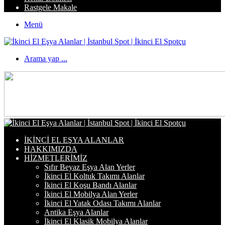
Rastgele Makale
Menü
Arama yap ...
İKINCI EL EŞYA ALANLAR
HAKKIMIZDA
HIZMETLERIMIZ
Sıfır Beyaz Eşya Alan Yerler
İkinci El Koltuk Takımı Alanlar
İkinci El Koşu Bandı Alanlar
İkinci El Mobilya Alan Yerler
İkinci El Yatak Odası Takımı Alanlar
Antika Eşya Alanlar
İkinci El Klasik Mobilya Alanlar