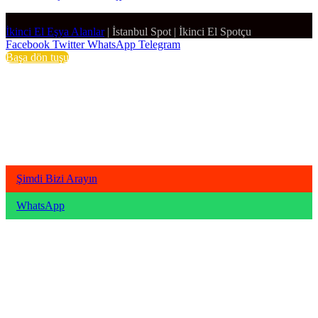
İkinci El Eşya Alanlar
|
İstanbul Spot
|
İkinci El Spotçu
Facebook
Twitter
WhatsApp
Telegram
Başa dön tuşu
Şimdi Bizi Arayın
WhatsApp