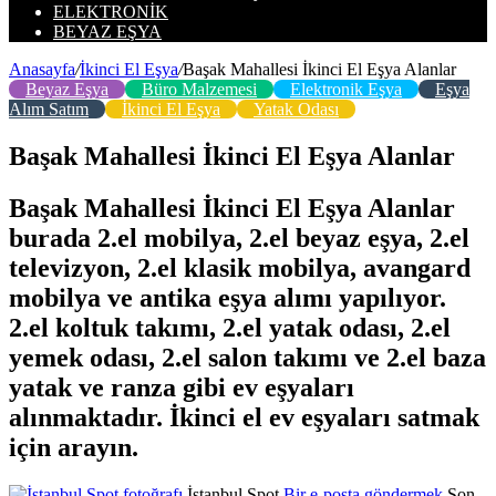
ELEKTRONIK
BEYAZ EŞYA
Anasayfa
/
İkinci El Eşya
/
Başak Mahallesi İkinci El Eşya Alanlar
Beyaz Eşya
Büro Malzemesi
Elektronik Eşya
Eşya
Alım Satım
İkinci El Eşya
Yatak Odası
Başak Mahallesi İkinci El Eşya Alanlar
Başak Mahallesi İkinci El Eşya Alanlar
burada 2.el mobilya, 2.el beyaz eşya, 2.el
televizyon, 2.el klasik mobilya, avangard
mobilya ve antika eşya alımı yapılıyor.
2.el koltuk takımı, 2.el yatak odası, 2.el
yemek odası, 2.el salon takımı ve 2.el baza
yatak ve ranza gibi ev eşyaları
alınmaktadır. İkinci el ev eşyaları satmak
için arayın.
İstanbul Spot
Bir e-posta göndermek
Son