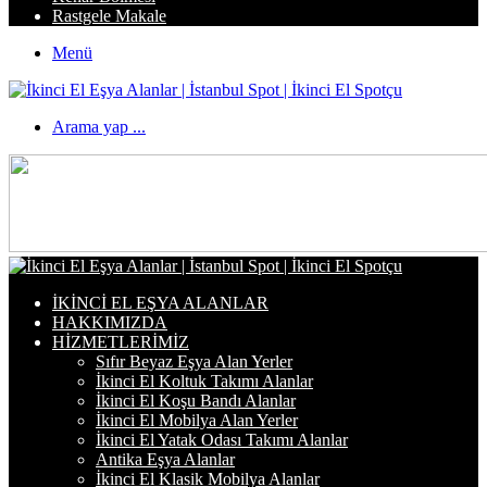
Rastgele Makale
Menü
Arama yap ...
İKINCI EL EŞYA ALANLAR
HAKKIMIZDA
HIZMETLERIMIZ
Sıfır Beyaz Eşya Alan Yerler
İkinci El Koltuk Takımı Alanlar
İkinci El Koşu Bandı Alanlar
İkinci El Mobilya Alan Yerler
İkinci El Yatak Odası Takımı Alanlar
Antika Eşya Alanlar
İkinci El Klasik Mobilya Alanlar