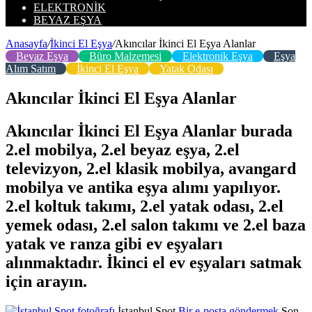
ELEKTRONIK
BEYAZ EŞYA
Anasayfa
/
İkinci El Eşya
/
Akıncılar İkinci El Eşya Alanlar
Beyaz Eşya
Büro Malzemesi
Elektronik Eşya
Eşya
Alım Satım
İkinci El Eşya
Yatak Odası
Akıncılar İkinci El Eşya Alanlar
Akıncılar İkinci El Eşya Alanlar burada
2.el mobilya, 2.el beyaz eşya, 2.el
televizyon, 2.el klasik mobilya, avangard
mobilya ve antika eşya alımı yapılıyor.
2.el koltuk takımı, 2.el yatak odası, 2.el
yemek odası, 2.el salon takımı ve 2.el baza
yatak ve ranza gibi ev eşyaları
alınmaktadır. İkinci el ev eşyaları satmak
için arayın.
İstanbul Spot
Bir e-posta göndermek
Son