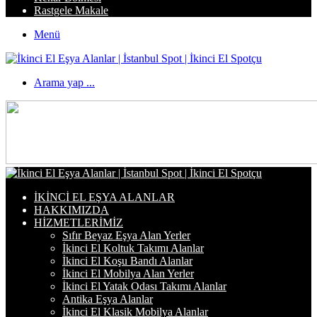
Rastgele Makale
Menü
Arama yap ...
İKINCI EL EŞYA ALANLAR
HAKKIMIZDA
HIZMETLERIMIZ
Sıfır Beyaz Eşya Alan Yerler
İkinci El Koltuk Takımı Alanlar
İkinci El Koşu Bandı Alanlar
İkinci El Mobilya Alan Yerler
İkinci El Yatak Odası Takımı Alanlar
Antika Eşya Alanlar
İkinci El Klasik Mobilya Alanlar