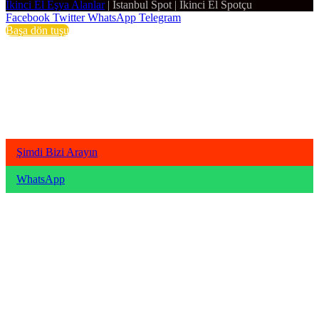
İkinci El Eşya Alanlar
|
İstanbul Spot
|
İkinci El Spotçu
Facebook
Twitter
WhatsApp
Telegram
Başa dön tuşu
Şimdi Bizi Arayın
WhatsApp