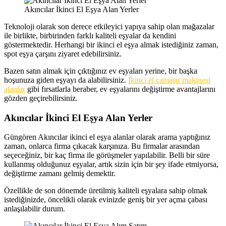
Akıncılar İkinci El Eşya Alan Yerler
Teknoloji olarak son derece etkileyici yapıya sahip olan mağazalar
ile birlikte, birbirinden farklı kaliteli eşyalar da kendini
göstermektedir. Herhangi bir ikinci el eşya almak istediğiniz zaman,
spot eşya çarşını ziyaret edebilirsiniz.
Bazen satın almak için çıktığınız ev eşyaları yerine, bir başka
hoşunuza giden eşyayı da alabilirsiniz.
İkinci el çamaşır makinesi
alanlar
gibi fırsatlarla beraber, ev eşyalarını değiştirme avantajlarını
gözden geçirebilirsiniz.
Akıncılar İkinci El Eşya Alan Yerler
Güngören Akıncılar ikinci el eşya alanlar olarak arama yaptığınız
zaman, onlarca firma çıkacak karşınıza. Bu firmalar arasından
seçeceğiniz, bir kaç firma ile görüşmeler yapılabilir. Belli bir süre
kullanmış olduğunuz eşyalar, artık sizin için bir şey ifade etmiyorsa,
değiştirme zamanı gelmiş demektir.
Özellikle de son dönemde üretilmiş kaliteli eşyalara sahip olmak
istediğinizde, öncelikli olarak evinizde geniş bir yer açma çabası
anlaşılabilir durum.