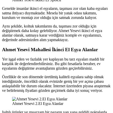
Genelde insanlar ikinci el eşyaların, taşıması zor olan kaba eşyaları
satma ihtiyacı duymaktadır. Mesela bir yatak odası takımını,
kurulum ve montajı zor olduğu için satmak zorunda kalıyor.
Aynı şekilde, koltuk takımlarını da, taşıması zor olduğu için
değiştirmek daha kolay gelebiliyor. Ahmet Yesevi ikinci el eşya
alanlar olarak, satmaya karar verdiğiniz komple ev eşyalarınızı,
değerinde adresinizden alım yapmaktayız.
Ahmet Yesevi Mahallesi İkinci El Eşya Alanlar
Yer işgal eden ve fazlalık yer kaplayan bu tarz eşyaları maddi bir
karşılık ile değerlendirebilirsiniz. Bu gibi fırsatlarla beraber, ev
eşyalarını değiştirme avantajlarını gözden geçirebilirsiniz.
Özellikle de son dönemde üretilmiş kaliteli eşyalara sahip olmak
istediğinizde, öncelikli olarak evinizde geniş bir yer açma çabası
anlaşılabilir bir durum olacaktır. İnternet üzerinden piyasa araştırmak
ve belirlenmiş fiyatları gözden geçirmek daha iyi sonuç veriyor.
Ahmet Yesevi 2.El Eşya Alanlar
Işıltılı ürünler ve muazzam bir pazarın yan yana geldiği noktalarda,