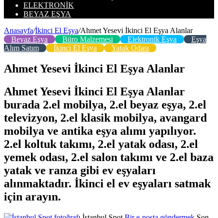
ELEKTRONIK
BEYAZ EŞYA
Anasayfa
/
İkinci El Eşya
/
Ahmet Yesevi İkinci El Eşya Alanlar
Beyaz Eşya
Büro Malzemesi
Elektronik Eşya
Eşya
Alım Satım
İkinci El Eşya
Yatak Odası
Ahmet Yesevi İkinci El Eşya Alanlar
Ahmet Yesevi İkinci El Eşya Alanlar
burada 2.el mobilya, 2.el beyaz eşya, 2.el
televizyon, 2.el klasik mobilya, avangard
mobilya ve antika eşya alımı yapılıyor.
2.el koltuk takımı, 2.el yatak odası, 2.el
yemek odası, 2.el salon takımı ve 2.el baza
yatak ve ranza gibi ev eşyaları
alınmaktadır. İkinci el ev eşyaları satmak
için arayın.
İstanbul Spot
Bir e-posta göndermek
Son