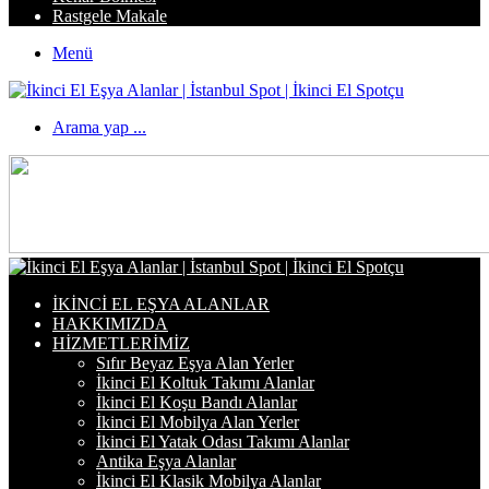
Rastgele Makale
Menü
Arama yap ...
İKINCI EL EŞYA ALANLAR
HAKKIMIZDA
HIZMETLERIMIZ
Sıfır Beyaz Eşya Alan Yerler
İkinci El Koltuk Takımı Alanlar
İkinci El Koşu Bandı Alanlar
İkinci El Mobilya Alan Yerler
İkinci El Yatak Odası Takımı Alanlar
Antika Eşya Alanlar
İkinci El Klasik Mobilya Alanlar