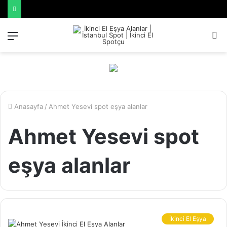
Menü
A
y
...
Anasayfa
/
Ahmet Yesevi spot eşya alanlar
Ahmet Yesevi spot
eşya alanlar
İkinci El Eşya