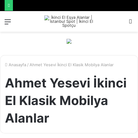
Menü
A
y
...
Anasayfa
/
Ahmet Yesevi İkinci El Klasik Mobilya Alanlar
Ahmet Yesevi İkinci
El Klasik Mobilya
Alanlar