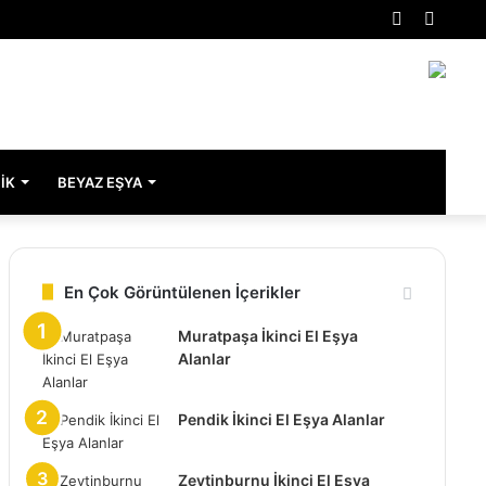
Rastgele
Kenar
Makale
Bölme
IK
BEYAZ EŞYA
En Çok Görüntülenen İçerikler
Muratpaşa İkinci El Eşya
Alanlar
Pendik İkinci El Eşya Alanlar
Zeytinburnu İkinci El Eşya