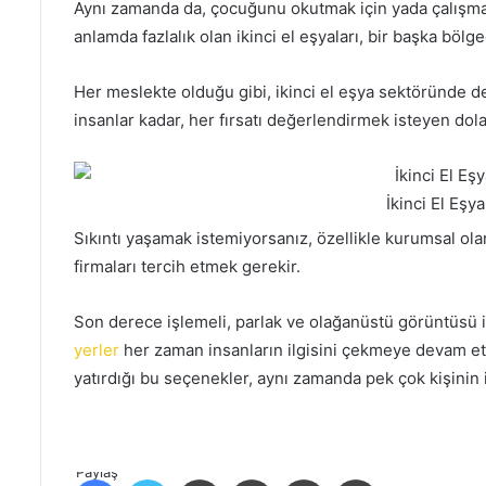
Aynı zamanda da, çocuğunu okutmak için yada çalışmak i
anlamda fazlalık olan ikinci el eşyaları, bir başka bölg
Her meslekte olduğu gibi, ikinci el eşya sektöründe de,
insanlar kadar, her fırsatı değerlendirmek isteyen dola
İkinci El Eşy
Sıkıntı yaşamak istemiyorsanız, özellikle kurumsal olar
firmaları tercih etmek gerekir.
Son derece işlemeli, parlak ve olağanüstü görüntüsü 
yerler
her zaman insanların ilgisini çekmeye devam et
yatırdığı bu seçenekler, aynı zamanda pek çok kişinin i
Paylaş
Facebook
Twitter
LinkedIn
Tumblr
Pinterest
Reddit