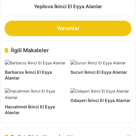
insan, Topağacı ikinci el eşya alanlar ile pazarlık içine
Yeşilova İkinci El Eşya Alanlar
giriyor. Eğer bu konuda kendinizi bu sistemin müşterisi
olarak görmek istiyorsanız, doğru firmayla iletişime
girmelisiniz.
Yorumlar
İlgili Makaleler
Barbaros İkinci El Eşya
Sururi İkinci El Eşya Alanlar
Alanlar
Odayeri İkinci El Eşya Alanlar
Hacıahmet İkinci El Eşya
Alanlar
Topağacı İkinci El Eşya Alan Yerler
İkinci el eşya sektörü üzerine hizmet veren birçok firma,
nakit ödeme yaparak, eşyalarınızı evden almak gibi fırsatlar