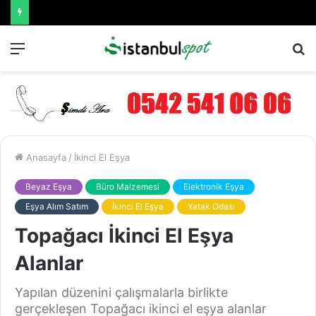
Menü
A
y
...
Anasayfa
/
İkinci El Eşya
Beyaz Eşya
Büro Malzemesi
Elektronik Eşya
Eşya Alım Satım
İkinci El Eşya
Yatak Odası
Topağacı İkinci El Eşya
Alanlar
Yapılan düzenini çalışmalarla birlikte
gerçekleşen Topağacı ikinci el eşya alanlar