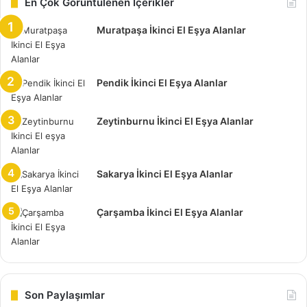
En Çok Görüntülenen İçerikler
sunuyor. Sayfalar üzerinde oluşturulan, online canlı destek
Muratpaşa İkinci El Eşya Alanlar
ve telefon numaraları, siz değerli müşterilerine avantaj
sağlayabilir.
Pendik İkinci El Eşya Alanlar
Hemen yakın bir yerde eşyalarınızı değerlendirmeniz için
bekleyen mobil ekipler, harekete geçiyor. Bir anda hiç
ummadığınız anda iki farklı şekilde, biz eşyaları taşırken,
Zeytinburnu İkinci El Eşya Alanlar
sizler de kazançlı çıkabilirsiniz.
Topağacı İkinci El Eşya Alan Yerler
Sakarya İkinci El Eşya Alanlar
Topağacı ikinci el eşya alan yerler arayışınıza son vermeye
Çarşamba İkinci El Eşya Alanlar
hazırız. İkinci el üzerine kurulan firmalar, geliştirilen
sistemli çalışmalar sayesinde, müşterilerine inanılmaz
kolaylıklar ve hızlı çözümler sunuyor.
Topağacı ikinci el eşya alan yerler olarak hizmetlerine
Son Paylaşımlar