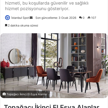
hizmeti, bu koşullarda güvenilir ve sağlıklı
hizmet pozisyonunu gösteriyor.
Bir
İstanbul Spot
Son güncelleme: 3 Ocak 2026
0
107
e-
2 dakika okuma süresi
posta
göndermek
Topağacı İkinci El Eşya Alanlar
Topağacı İkinci El Eşya Alanlar