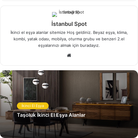
İstanbul Spot
Topağacı İkinci El Eşya Alanlar Ümraniye
İkinci el eşya alanlar sitemize Hoş geldiniz. Beyaz eşya, klima,
kombi, yatak odası, mobilya, oturma grubu ve benzeri 2.el
Yeni model eşyalar alarak eşyalarınızı yenileyebilir, eski
eşyalarınızı almak için buradayız.
eşyalarınız dan aldığınız parayı ön ödeme olarak
Web
kullanabilirsiniz. Elden çıkardığınız ve hemen paraya
sitesi
dönüşebilecek eşyalarınız gerçek manada bir fırsat yaratıp
size para kazandırabilir.
İlgili Makaleler
Mehmet Nesih Özmen İkinci El Eşya
İkinci El Eşya
Alanlar
Taşoluk İkinci El Eşya Alanlar
Çiğdem Mahallesi İkinci El Eşya Alanlar