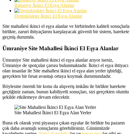
Bahariye İkinci El Eşya Alanlar
Denizköşkler İkinci El Eşya Alanlar
Site mahallesi ikinci el eşya alanlar ve birbirinden kaliteli sonuçlarla
birlikte, zaruri ihtiyaçlarını karşılayacak güvenli bir sistem, harekete
geçmiş durumda.
Ümraniye Site Mahallesi İkinci El Eşya Alanlar
Ümraniye Site mahallesi ikinci el eşya alanlar arıyor iseniz,
Ümraniye de spotçular çarsısı bulunmaktadır. İkinci el eşya ihtiyacı
olan insanlar ile Site mahallesi ikinci el eşya alan yerler işbirliği,
gerçekten bir fırsat avantajı ortaya koymak durumundadır.
Böylesine önemli bir konu da alışveriş imkânı ile birlikte harekete
geçtiğiniz zaman, bunun kabiliyetli sonuçları, sizi gerçekten olumlu
şekilde etkilemeye devam edecektir.
Site Mahallesi İkinci El Eşya Alan Yerler
Buna ek olarak yeni piyasaya çıkan eşyalar ile birlikte bu pazarın
çok daha avantajlı sonuçlarını görebilirsiniz. Günümüzde
kıyafetlerin yerine,
ikinci el mobilya
lar ve
beyaz eşya
lar gibi ev