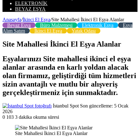
ELEKTRONIK
BEYAZ EŞYA
Anasayfa
/
İkinci El Eşya
/
Site Mahallesi İkinci El Eşya Alanlar
Beyaz Eşya
Büro Malzemesi
Elektronik Eşya
Eşya
Alım Satım
İkinci El Eşya
Yatak Odası
Site Mahallesi İkinci El Eşya Alanlar
Eşyalarınızı Site mahallesi ikinci el eşya
alanlar arasında en karlı yoldan alacak
olan firmamız, geliştirdiği tüm hizmetleri
sizin avantajlı ve mutlu bir alışveriş
gerçekleştirmeniz için sunmaktadır.
Bir
İstanbul Spot
Son güncelleme: 5 Ocak
e-
2026
posta
0
103
3 dakika okuma süresi
göndermek
Site Mahallesi İkinci El Eşya Alanlar