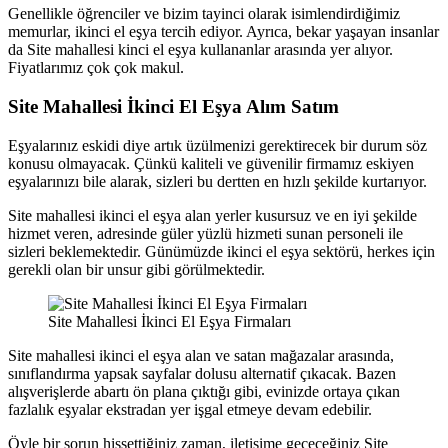
Genellikle öğrenciler ve bizim tayinci olarak isimlendirdiğimiz
memurlar, ikinci el eşya tercih ediyor. Ayrıca, bekar yaşayan insanlar
da Site mahallesi kinci el eşya kullananlar arasında yer alıyor.
Fiyatlarımız çok çok makul.
Site Mahallesi İkinci El Eşya Alım Satım
Eşyalarınız eskidi diye artık üzülmenizi gerektirecek bir durum söz
konusu olmayacak. Çünkü kaliteli ve güvenilir firmamız eskiyen
eşyalarınızı bile alarak, sizleri bu dertten en hızlı şekilde kurtarıyor.
Site mahallesi ikinci el eşya alan yerler kusursuz ve en iyi şekilde
hizmet veren, adresinde güler yüzlü hizmeti sunan personeli ile
sizleri beklemektedir. Günümüzde ikinci el eşya sektörü, herkes için
gerekli olan bir unsur gibi görülmektedir.
Site Mahallesi İkinci El Eşya Firmaları
Site mahallesi ikinci el eşya alan ve satan mağazalar arasında,
sınıflandırma yapsak sayfalar dolusu alternatif çıkacak. Bazen
alışverişlerde abartı ön plana çıktığı gibi, evinizde ortaya çıkan
fazlalık eşyalar ekstradan yer işgal etmeye devam edebilir.
Öyle bir sorun hissettiğiniz zaman, iletişime geçeceğiniz Site