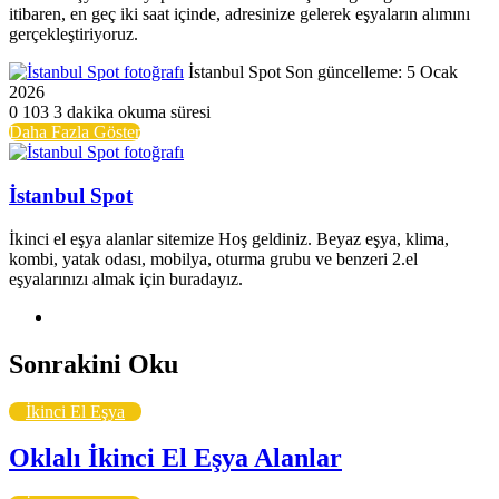
itibaren, en geç iki saat içinde, adresinize gelerek eşyaların alımını
gerçekleştiriyoruz.
Bir
İstanbul Spot
Son güncelleme: 5 Ocak
e-
2026
posta
0
103
3 dakika okuma süresi
göndermek
Daha Fazla Göster
İstanbul Spot
İkinci el eşya alanlar sitemize Hoş geldiniz. Beyaz eşya, klima,
kombi, yatak odası, mobilya, oturma grubu ve benzeri 2.el
eşyalarınızı almak için buradayız.
Web
sitesi
Sonrakini Oku
İkinci El Eşya
Oklalı İkinci El Eşya Alanlar