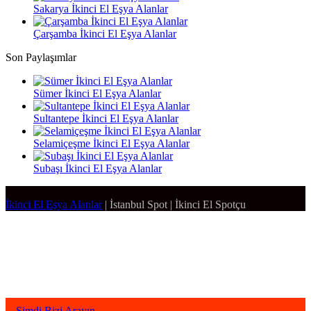
Sakarya İkinci El Eşya Alanlar
Çarşamba İkinci El Eşya Alanlar
Son Paylaşımlar
Sümer İkinci El Eşya Alanlar
Sultantepe İkinci El Eşya Alanlar
Selamiçeşme İkinci El Eşya Alanlar
Subaşı İkinci El Eşya Alanlar
İkinci El Eşya Alanlar
|
İstanbul Spot
|
İkinci El Spotçu
Facebook
Twitter
WhatsApp
Telegram
Başa
dön
tuşu
Şimdi Bizi Arayın