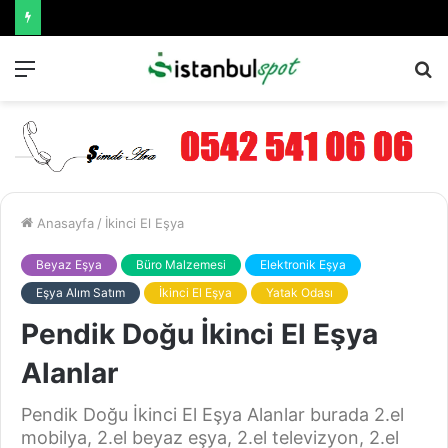
Menü
A
y
...
Anasayfa
/
İkinci El Eşya
Beyaz Eşya
Büro Malzemesi
Elektronik Eşya
Eşya Alım Satım
İkinci El Eşya
Yatak Odası
Pendik Doğu İkinci El Eşya
Alanlar
Pendik Doğu İkinci El Eşya Alanlar burada 2.el
mobilya, 2.el beyaz eşya, 2.el televizyon, 2.el