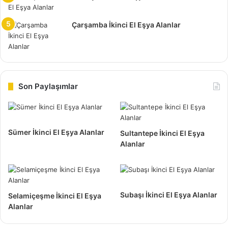
Aynı şekilde evdeki eski eşyaları değerlendirmek
Çarşamba İkinci El Eşya Alanlar
istiyorsanız, Pendik Doğu ikinci el eşya alan yerler gibi bir
işletmeden destek almak önemli olacaktır.
Eşyalarınızı kolayca değiştirmek fırsatı yanı sıra, özellikle
de beyaz eşyalar için alınan fiyat teklifleri burada çok
Son Paylaşımlar
büyük önem taşımaktadır.
İkinci el eşya sektörünü yakından takip eden Pendik Doğu
Sümer İkinci El Eşya Alanlar
Sultantepe İkinci El Eşya
ikinci el eşya alanlar, her türlü fırsat sağlama konusunda
Alanlar
gayretle çalışmaktadır.
Subaşı İkinci El Eşya Alanlar
Selamiçeşme İkinci El Eşya
Alanlar