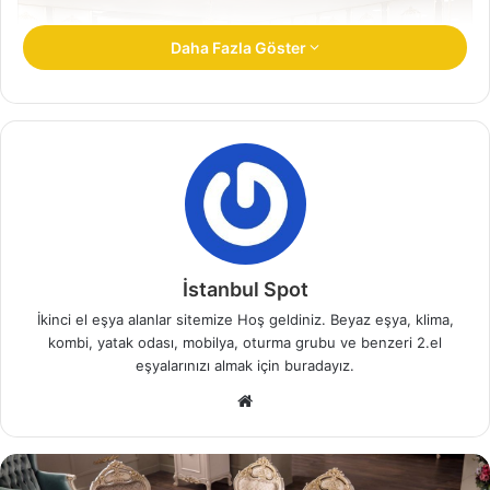
Daha Fazla Göster
Pendik Doğu İkinci El Eşya Alanlar İstanbul
İstanbul Spot
Pendik Doğu ikinci el eşya alanlar ile birlikte, daha yüksek
İkinci el eşya alanlar sitemize Hoş geldiniz. Beyaz eşya, klima,
fiyat tekliflerine ulaşmak mümkün olabilir. Evinizde
kombi, yatak odası, mobilya, oturma grubu ve benzeri 2.el
eşyalarınızı almak için buradayız.
kullanılmayan ve yer kapladığını gördüğünüz eşyalardan
kurtulmak, kaydı ile odanızda yer açabilirsiniz.
W
e
b
İlgili Makaleler
s