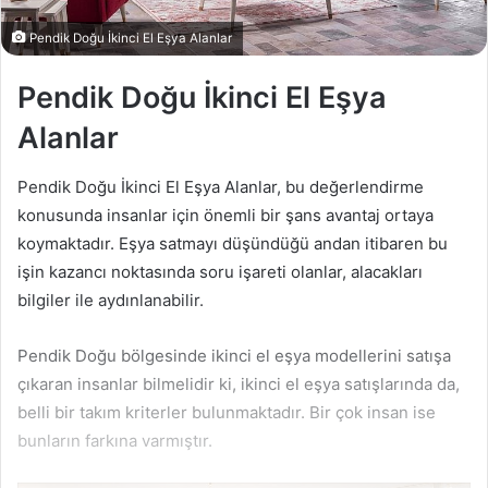
n
d
Pendik Doğu İkinci El Eşya Alanlar
e
r
Pendik Doğu İkinci El Eşya
m
Alanlar
e
k
Pendik Doğu İkinci El Eşya Alanlar, bu değerlendirme
konusunda insanlar için önemli bir şans avantaj ortaya
koymaktadır. Eşya satmayı düşündüğü andan itibaren bu
işin kazancı noktasında soru işareti olanlar, alacakları
bilgiler ile aydınlanabilir.
Pendik Doğu bölgesinde ikinci el eşya modellerini satışa
çıkaran insanlar bilmelidir ki, ikinci el eşya satışlarında da,
belli bir takım kriterler bulunmaktadır. Bir çok insan ise
bunların farkına varmıştır.