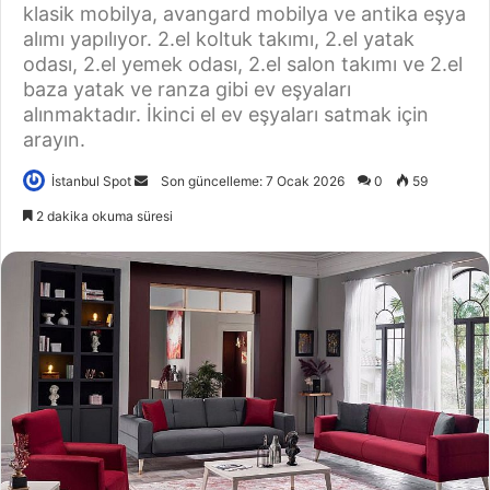
klasik mobilya, avangard mobilya ve antika eşya
alımı yapılıyor. 2.el koltuk takımı, 2.el yatak
odası, 2.el yemek odası, 2.el salon takımı ve 2.el
baza yatak ve ranza gibi ev eşyaları
alınmaktadır. İkinci el ev eşyaları satmak için
arayın.
İstanbul Spot
B
Son güncelleme: 7 Ocak 2026
0
59
i
2 dakika okuma süresi
r
e
-
p
o
s
t
a
g
ö