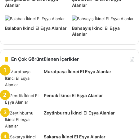
Alanlar
Alanlar
Pendik Doğu İkinci El Eşya Alan Yerler
Balaban İkinci El Eşya Alanlar
Bahsayış İkinci El Eşya
Alanlar
Günümüzde bir çok insanın, değer verdiği konulardan biri
de evindeki boş yerler olarak görülüyor. Kullanmak
zorunda olmadığınız eşyaları elden çıkarmak kaydı ile, bu
En Çok Görüntülenen İçerikler
alanlara kavuşmak mümkündür.
Muratpaşa İkinci El Eşya Alanlar
Temiz ve kaliteli eşyalara sahip olmak için, büyük
mağazaların fırsat ürünlerini yada kampanyaları beklemeye
gerek yok. İkinci el eşya sektörün malzemelerini takip
Pendik İkinci El Eşya Alanlar
etmek sureti ile birlikte bu konuda bir fırsata sahip
olabilirsiniz.
Zeytinburnu İkinci El Eşya Alanlar
Pendik Doğu İkinci El Eşya Alan
Yerler
Sakarya İkinci El Eşya Alanlar