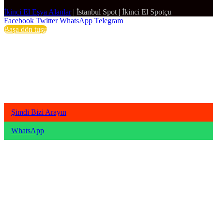
İkinci El Eşya Alanlar
|
İstanbul Spot
|
İkinci El Spotçu
Facebook
Twitter
WhatsApp
Telegram
Başa dön tuşu
Şimdi Bizi Arayın
WhatsApp