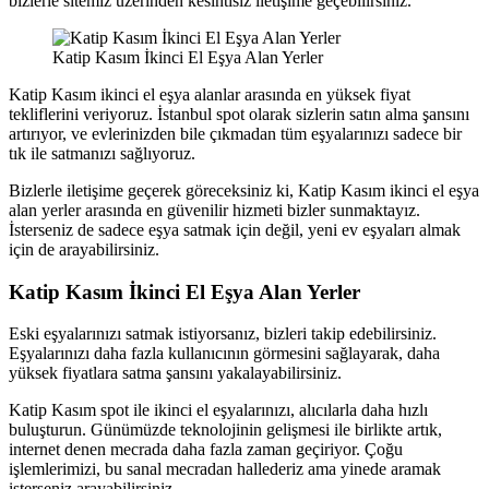
bizlerle sitemiz üzerinden kesintisiz iletişime geçebilirsiniz.
Katip Kasım İkinci El Eşya Alan Yerler
Katip Kasım ikinci el eşya alanlar arasında en yüksek fiyat
tekliflerini veriyoruz. İstanbul spot olarak sizlerin satın alma şansını
artırıyor, ve evlerinizden bile çıkmadan tüm eşyalarınızı sadece bir
tık ile satmanızı sağlıyoruz.
Bizlerle iletişime geçerek göreceksiniz ki, Katip Kasım ikinci el eşya
alan yerler arasında en güvenilir hizmeti bizler sunmaktayız.
İsterseniz de sadece eşya satmak için değil, yeni ev eşyaları almak
için de arayabilirsiniz.
Katip Kasım İkinci El Eşya Alan Yerler
Eski eşyalarınızı satmak istiyorsanız, bizleri takip edebilirsiniz.
Eşyalarınızı daha fazla kullanıcının görmesini sağlayarak, daha
yüksek fiyatlara satma şansını yakalayabilirsiniz.
Katip Kasım spot ile ikinci el eşyalarınızı, alıcılarla daha hızlı
buluşturun. Günümüzde teknolojinin gelişmesi ile birlikte artık,
internet denen mecrada daha fazla zaman geçiriyor. Çoğu
işlemlerimizi, bu sanal mecradan hallederiz ama yinede aramak
isterseniz arayabilirsiniz.