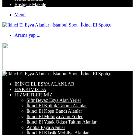
Rastgele Makale
Menü
Arama yap ...
İKINCI EL EŞYA ALANLAR
HAKKIMIZDA
HIZMETLERIMIZ
Sıfır Beyaz Eşya Alan Yerler
İkinci El Koltuk Takımı Alanlar
İkinci El Koşu Bandı Alanlar
İkinci El Mobilya Alan Yerler
İkinci El Yatak Odası Takımı Alanlar
Antika Eşya Alanlar
İkinci El Klasik Mobilya Alanlar