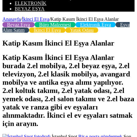
ELEKTRONIK
BEYAZ EŞYA
Anasayfa
/
İkinci El Eşya
/
Katip Kasım İkinci El Eşya Alanlar
Beyaz Eşya
Büro Malzemesi
Elektronik Eşya
Eşya
Alım Satım
İkinci El Eşya
Yatak Odası
Katip Kasım İkinci El Eşya Alanlar
Katip Kasım İkinci El Eşya Alanlar
burada 2.el mobilya, 2.el beyaz eşya, 2.el
televizyon, 2.el klasik mobilya, avangard
mobilya ve antika eşya alımı yapılıyor.
2.el koltuk takımı, 2.el yatak odası, 2.el
yemek odası, 2.el salon takımı ve 2.el baza
yatak ve ranza gibi ev eşyaları
alınmaktadır. İkinci el ev eşyaları satmak
için arayın.
İstanbul Spot
Bir e-posta göndermek
Son