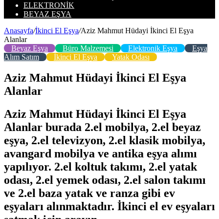
ELEKTRONIK
BEYAZ EŞYA
Anasayfa
/
İkinci El Eşya
/
Aziz Mahmut Hüdayi İkinci El Eşya
Alanlar
Beyaz Eşya
Büro Malzemesi
Elektronik Eşya
Eşya
Alım Satım
İkinci El Eşya
Yatak Odası
Aziz Mahmut Hüdayi İkinci El Eşya
Alanlar
Aziz Mahmut Hüdayi İkinci El Eşya
Alanlar burada 2.el mobilya, 2.el beyaz
eşya, 2.el televizyon, 2.el klasik mobilya,
avangard mobilya ve antika eşya alımı
yapılıyor. 2.el koltuk takımı, 2.el yatak
odası, 2.el yemek odası, 2.el salon takımı
ve 2.el baza yatak ve ranza gibi ev
eşyaları alınmaktadır. İkinci el ev eşyaları