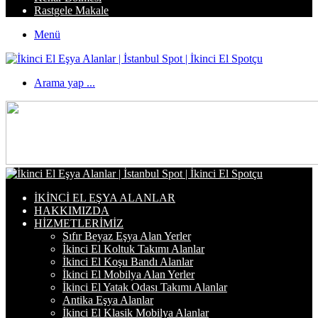
Rastgele Makale
Menü
Arama yap ...
İKINCI EL EŞYA ALANLAR
HAKKIMIZDA
HIZMETLERIMIZ
Sıfır Beyaz Eşya Alan Yerler
İkinci El Koltuk Takımı Alanlar
İkinci El Koşu Bandı Alanlar
İkinci El Mobilya Alan Yerler
İkinci El Yatak Odası Takımı Alanlar
Antika Eşya Alanlar
İkinci El Klasik Mobilya Alanlar