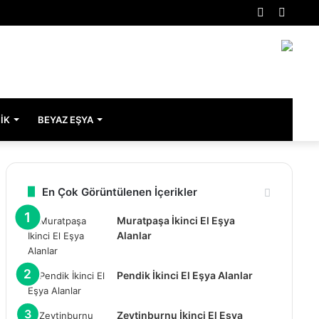
Rastgele
Kenar
Makale
Bölme
IK
BEYAZ EŞYA
En Çok Görüntülenen İçerikler
Muratpaşa İkinci El Eşya
Alanlar
Pendik İkinci El Eşya Alanlar
Zeytinburnu İkinci El Eşya