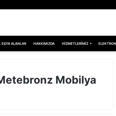
EL EŞYA ALANLAR
HAKKIMIZDA
HIZMETLERIMIZ
ELEKTRON
 Metebronz Mobilya