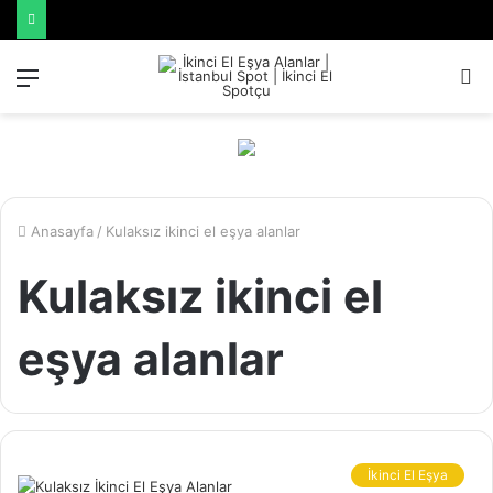
Menü
A
y
...
Anasayfa
/
Kulaksız ikinci el eşya alanlar
Kulaksız ikinci el
eşya alanlar
İkinci El Eşya