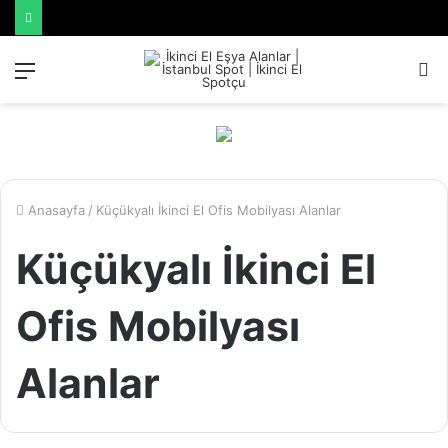
Menü
A
y
...
Anasayfa
/
Küçükyalı İkinci El Ofis Mobilyası Alanlar
Küçükyalı İkinci El
Ofis Mobilyası
Alanlar