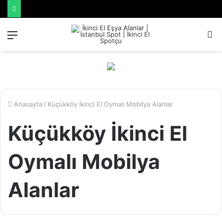
Menü
A
y
...
Anasayfa
/
Küçükköy İkinci El Oymalı Mobilya Alanlar
Küçükköy İkinci El
Oymalı Mobilya
Alanlar