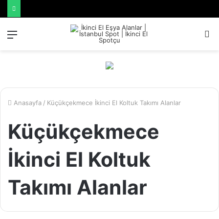
Menü
A
y
...
Anasayfa
/
Küçükçekmece İkinci El Koltuk Takımı Alanlar
Küçükçekmece
İkinci El Koltuk
Takımı Alanlar