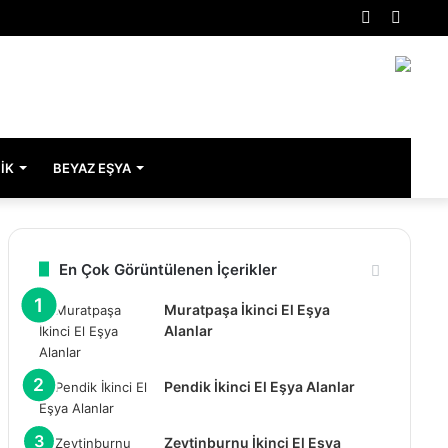
Rastgele
Kenar
Makale
Bölme
IK
BEYAZ EŞYA
En Çok Görüntülenen İçerikler
Muratpaşa İkinci El Eşya
Alanlar
Pendik İkinci El Eşya Alanlar
Zeytinburnu İkinci El Eşya