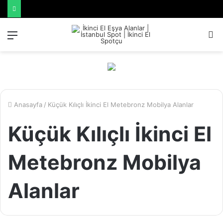
Menü
A
y
...
Anasayfa
/
Küçük Kılıçlı İkinci El Metebronz Mobilya Alanlar
Küçük Kılıçlı İkinci El
Metebronz Mobilya
Alanlar