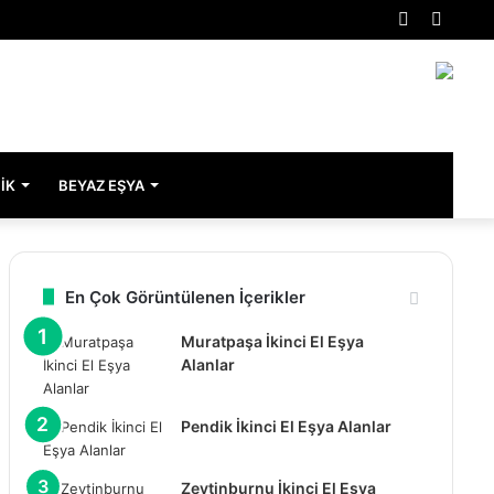
Rastgele
Kenar
Makale
Bölme
IK
BEYAZ EŞYA
En Çok Görüntülenen İçerikler
Muratpaşa İkinci El Eşya
Alanlar
Pendik İkinci El Eşya Alanlar
Zeytinburnu İkinci El Eşya