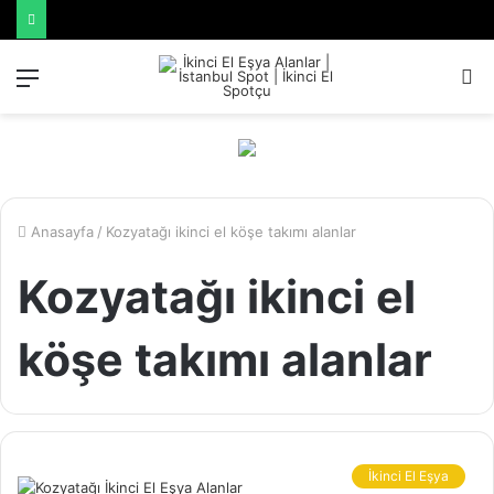
Menü
A
y
...
Anasayfa
/
Kozyatağı ikinci el köşe takımı alanlar
Kozyatağı ikinci el
köşe takımı alanlar
İkinci El Eşya