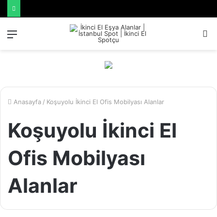
Menü
A
y
...
Anasayfa
/
Koşuyolu İkinci El Ofis Mobilyası Alanlar
Koşuyolu İkinci El
Ofis Mobilyası
Alanlar