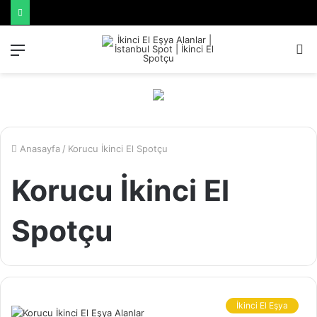
Menü
A
y
...
Anasayfa
/
Korucu İkinci El Spotçu
Korucu İkinci El
Spotçu
İkinci El Eşya