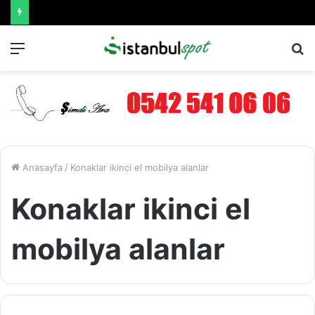
Menü
A
y
...
Anasayfa
/
Konaklar ikinci el mobilya alanlar
Konaklar ikinci el
mobilya alanlar