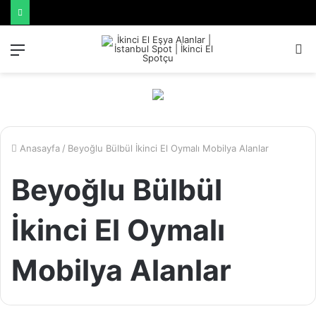
Menü
A
y
...
Anasayfa
/
Beyoğlu Bülbül İkinci El Oymalı Mobilya Alanlar
Beyoğlu Bülbül
İkinci El Oymalı
Mobilya Alanlar