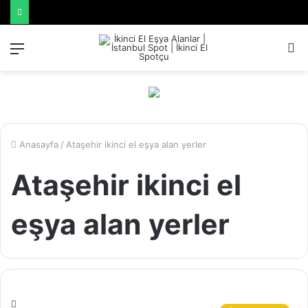
Menü
A
y
...
Anasayfa
/
Ataşehir ikinci el eşya alan yerler
Ataşehir ikinci el
eşya alan yerler