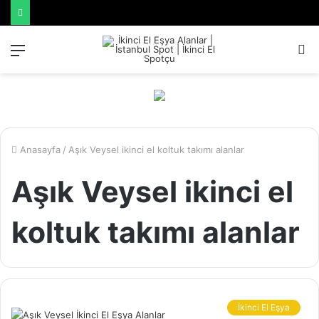
Menü
A
y
...
Anasayfa
/
Aşık Veysel ikinci el koltuk takımı alanlar
Aşık Veysel ikinci el
koltuk takımı alanlar
İkinci El Eşya