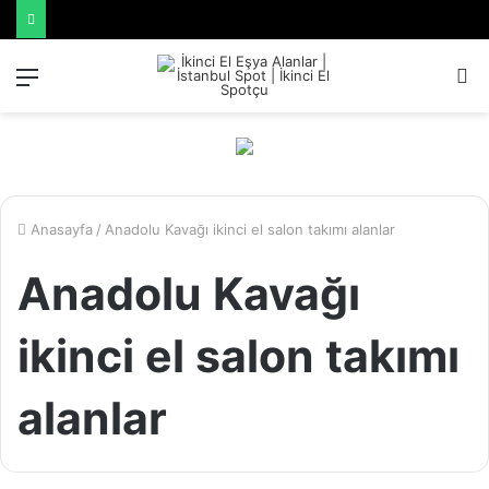
Menü
A
y
...
Anasayfa
/
Anadolu Kavağı ikinci el salon takımı alanlar
Anadolu Kavağı
ikinci el salon takımı
alanlar