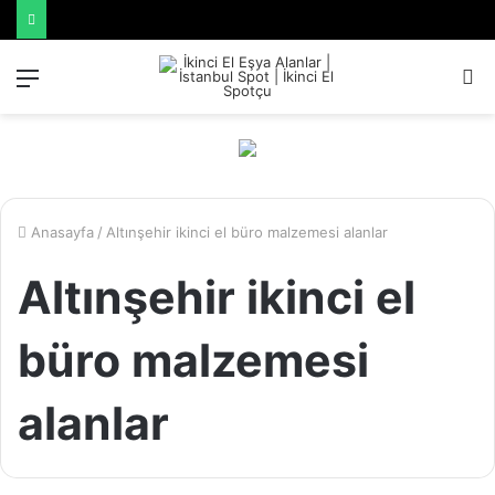
Menü
A
y
...
Anasayfa
/
Altınşehir ikinci el büro malzemesi alanlar
Altınşehir ikinci el
büro malzemesi
alanlar