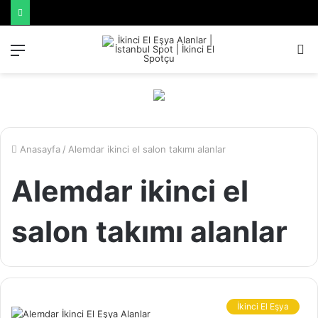
Menü
A
y
...
Anasayfa
/
Alemdar ikinci el salon takımı alanlar
Alemdar ikinci el
salon takımı alanlar
İkinci El Eşya